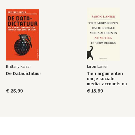
Brittany Kaiser
Jaron Lanier
De Datadictatuur
Tien argumenten
om je sociale
media-accounts nu
meteen te
€ 25,99
€ 18,99
verwijderen