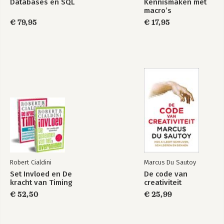
Databases en SQL
Kennismaken met
macro’s
Basisboek Office
Snel kennismaken
2019, 2016 en Office
€ 79,95
met Windows 11
€ 17,95
365
Bekijk alle boeken
Robert Cialdini
Marcus Du Sautoy
Set Invloed en De
De code van
kracht van Timing
creativiteit
€ 52,50
€ 25,99