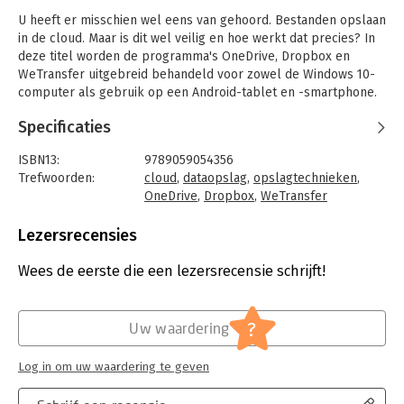
U heeft er misschien wel eens van gehoord. Bestanden opslaan
in de cloud. Maar is dit wel veilig en hoe werkt dat precies? In
deze titel worden de programma's OneDrive, Dropbox en
WeTransfer uitgebreid behandeld voor zowel de Windows 10-
computer als gebruik op een Android-tablet en -smartphone.
Omdat bestanden op internet worden opgeslagen, wordt het
Specificaties
een clouddienst genoemd. OneDrive is de gratis online
opslagdienst van Microsoft. U krijgt 5GB gratis opslagruimte.
ISBN13:
9789059054356
Het programma kan met diverse bestanden overweg,
Trefwoorden:
cloud
,
dataopslag
,
opslagtechnieken
,
bijvoorbeeld tekstdocumenten, muziek en foto's. Ook beschikt
OneDrive
,
Dropbox
,
WeTransfer
OneDrive over een gratis versie van Word, Excel en
Taal:
Nederlands
PowerPoint. Dit zijn geen uitgebreide versies van de
Bindwijze:
paperback
Lezersrecensies
programma's, maar uitstekend geschikt voor een
Aantal pagina's:
124
thuisgebruiker.
Uitgever:
Visual Steps
Wees de eerste die een lezersrecensie schrijft!
Druk:
1
Dropbox is een vergelijkbare opslagdienst met 2GB gratis
Verschijningsdatum:
13-11-2018
opslagruimte. Ook dit programma wordt uitgebreid besproken
?
Uw waardering
in deze titel, voor zowel de computer als tablet en
Hoofdrubriek:
IT-management / ICT
smartphone.
Serie:
Computergidsen
Log in om uw waardering te geven
Mogelijk heeft u ook wel eens gehoord van het programma
WeTransfer. Via de website of app van dit programma kunt u