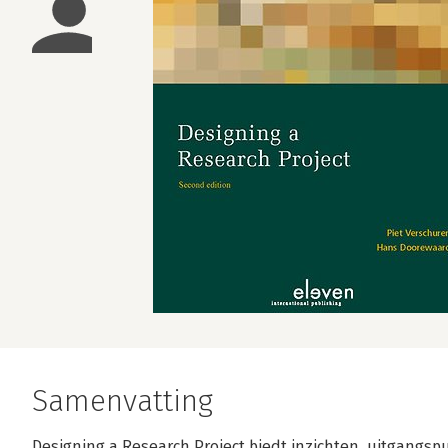
Samenvatting
Designing a Research Project biedt inzichten, uitgangs