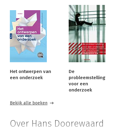
Het ontwerpen van
De
een onderzoek
probleemstelling
voor een
onderzoek
Bekijk alle boeken
Over Hans Doorewaard
Prof. dr. Hans Doorewaard is emeritus hoogleraar in de 