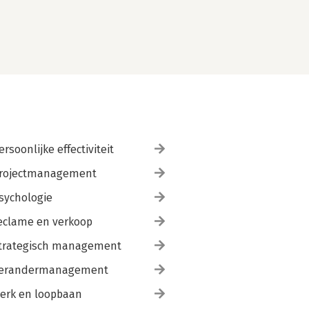
ersoonlijke effectiviteit
rojectmanagement
sychologie
eclame en verkoop
trategisch management
erandermanagement
erk en loopbaan