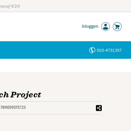
 vanaf €20
Inloggen
010-4731397
Personen
Trefwoorden
ch Project
9789059315723