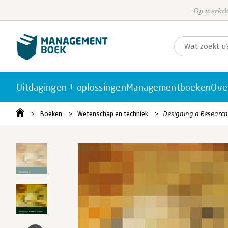
Op werkda
Uitdagingen + oplossingen
Managementboeken
Ove
Boeken
Wetenschap en techniek
Designing a Research