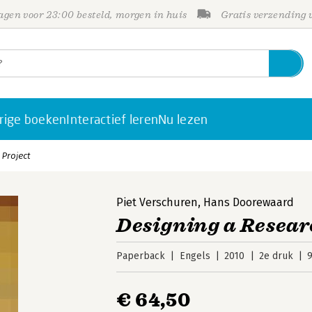
gen voor 23:00 besteld, morgen in huis
Gratis verzending
rige boeken
Interactief leren
Nu lezen
 Project
Piet Verschuren
,
Hans Doorewaard
Designing a Resear
Paperback
Engels
2010
2e druk
€ 64,50