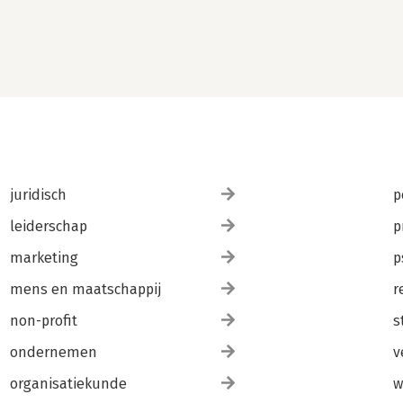
juridisch
p
leiderschap
p
marketing
p
mens en maatschappij
r
non-profit
s
ondernemen
v
organisatiekunde
w