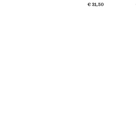
€ 31,50
bedrijfswetenschappen van de 