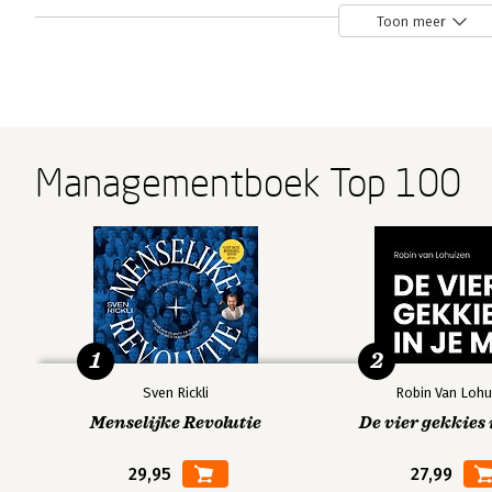
Toon meer
Radboud Universiteit Nijmegen. Hij heeft zeer ruime erva
van zowel theoriegerichte als praktijkgerichte vormen v
Managementboek Top 100
Andere boeken door Hans Doorewaa
Bekijk alle boeken
1
2
Sven Rickli
Robin Van Lohu
Menselijke Revolutie
De vier gekkies 
29,95
27,99