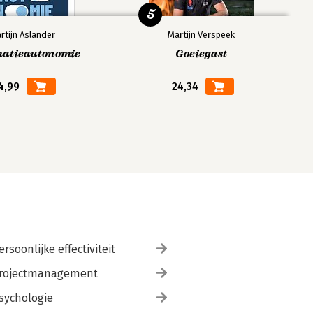
5
rtijn Aslander
Martijn Verspeek
matieautonomie
Goeiegast
4,99
24,34
ersoonlijke effectiviteit
rojectmanagement
sychologie