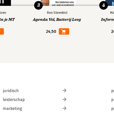
3
4
izen
Ron Steenkist
Ma
in je MT
Agenda Vol, Batterij Leeg
Infor
24,50
2
juridisch
p
leiderschap
p
marketing
p