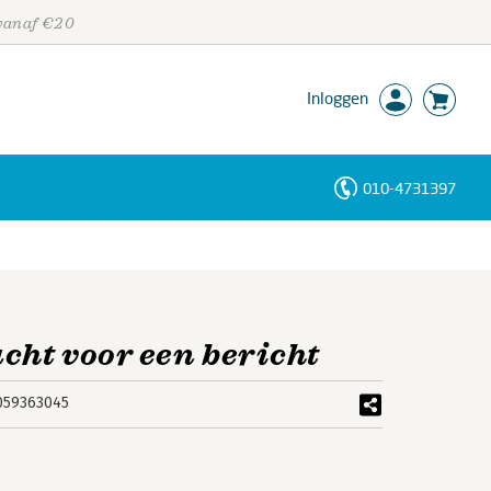
 vanaf €20
Inloggen
010-4731397
Personen
Trefwoorden
cht voor een bericht
059363045