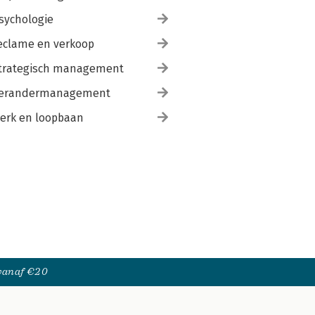
sychologie
eclame en verkoop
trategisch management
erandermanagement
erk en loopbaan
 vanaf €20