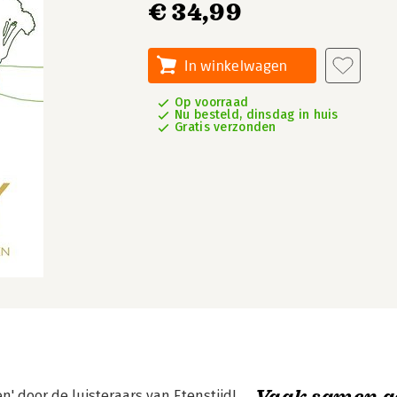
€ 34,99
In winkelwagen
Op voorraad
Nu besteld, dinsdag in huis
Gratis verzonden
Vaak samen g
' door de luisteraars van Etenstijd!,