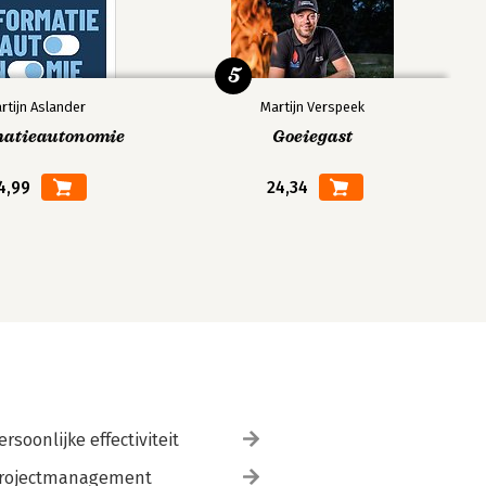
5
rtijn Aslander
Martijn Verspeek
matieautonomie
Goeiegast
4,99
24,34
ersoonlijke effectiviteit
rojectmanagement