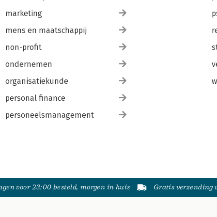
marketing
p
mens en maatschappij
r
non-profit
s
ondernemen
v
organisatiekunde
w
personal finance
personeelsmanagement
gen voor 23:00 besteld, morgen in huis
Gratis verzending