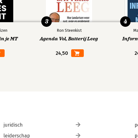
3
4
izen
Ron Steenkist
Ma
in je MT
Agenda Vol, Batterij Leeg
Infor
24,50
2
juridisch
p
leiderschap
p