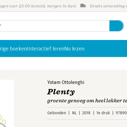
gen voor 23:00 besteld, morgen in huis
Gratis verzending
rige boeken
Interactief leren
Nu lezen
Yotam Ottolenghi
Plenty
groente genoeg om heel lekker t
Gebonden
NL
2018
1e druk
97890