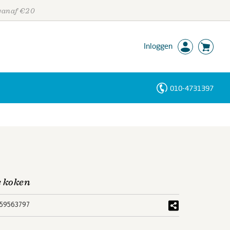
 vanaf €20
Inloggen
010-4731397
Personen
Trefwoorden
e koken
59563797