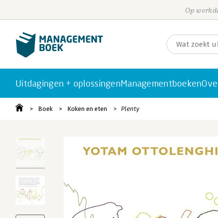
Op werkda
Uitdagingen + oplossingen
Managementboeken
Ove
Boek
Koken en eten
Plenty