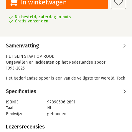
In winkelwagen
Nu besteld, zaterdag in huis
Gratis verzonden
Samenvatting
HET SEIN STAAT OP ROOD
Ongevallen en incidenten op het Nederlandse spoor
1993-2025
Het Nederlandse spoor is een van de veiligste ter wereld. Toch
gaat soms mis, heel erg mis, onbedoeld en onverwacht, met
veel schade en af en toe zelfs met trieste gevolgen.
Specificaties
In dit boek neemt oud-inspecteur rail Dr. ir. Wim Beukenkamp
u mee door 33 jaar geschiedenis van ernstige incidenten en
ISBN13:
9789059612891
ongevallen op het Nederlandse spoor.
Taal:
NL
Enkele hebben de publiciteit gehaald, maar de meeste
Bindwijze:
gebonden
voorvallen zijn buiten de schijnwerpers gebleven, tot nu.
Aantal pagina's:
144
Het boek is onderverdeeld in verschillende hoofdstukken. Het
Uitgever:
De Alk
Lezersrecensies
eerste hoofdstuk gaat over seinen en beveiliging op het
Druk:
1