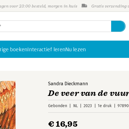
gen voor 23:00 besteld, morgen in huis
Gratis verzending
rige boeken
Interactief leren
Nu lezen
Sandra Dieckmann
De veer van de vuu
Gebonden
NL
2023
1e druk
97890
€ 16,95