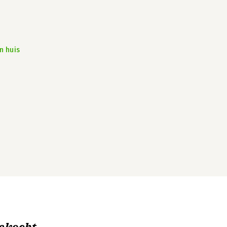
n huis
ekocht