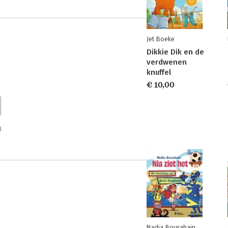
Jet Boeke
Dikkie Dik en de
verdwenen
knuffel
€ 10,00
n
Nadia Bourabain