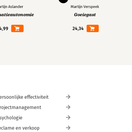
rtijn Aslander
Martijn Verspeek
matieautonomie
Goeiegast
4,99
24,34
ersoonlijke effectiviteit
rojectmanagement
sychologie
eclame en verkoop