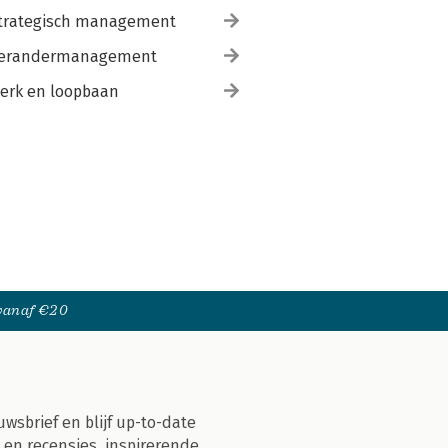
trategisch management
erandermanagement
erk en loopbaan
 vanaf €20
uwsbrief en blijf up-to-date
 en recensies, inspirerende