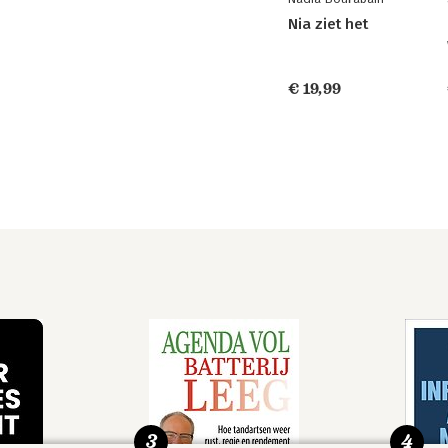
Nia ziet het
€ 19,99
3
4