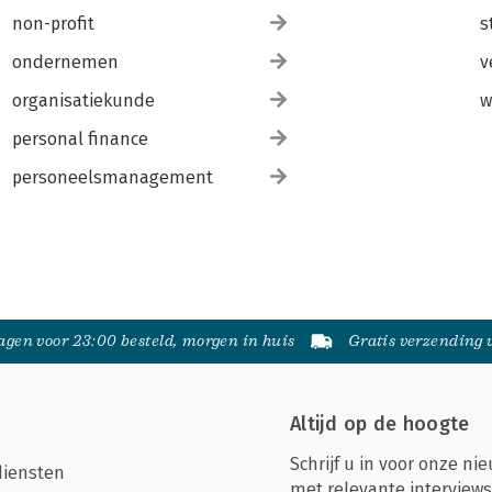
non-profit
s
ondernemen
v
organisatiekunde
w
personal finance
personeelsmanagement
gen voor 23:00 besteld, morgen in huis
Gratis verzending
Altijd op de hoogte
Schrijf u in voor onze nie
diensten
met relevante interviews