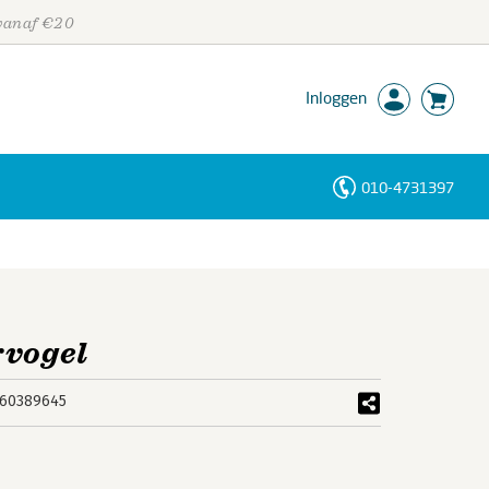
 vanaf €20
Inloggen
010-4731397
Personen
Trefwoorden
rvogel
60389645