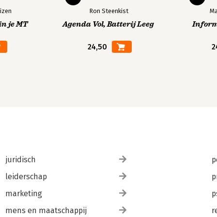
izen
Ron Steenkist
Ma
in je MT
Agenda Vol, Batterij Leeg
Infor
24,50
2
juridisch
p
leiderschap
p
marketing
p
mens en maatschappij
r