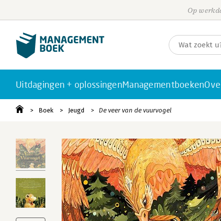
Op werkda
Uitdagingen + oplossingen
Managementboeken
Ove
Boek
Jeugd
De veer van de vuurvogel