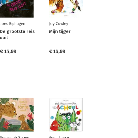
Loes Riphagen
Joy Cowley
De grootste reis
Mijn tijger
ooit
€ 15,99
€ 15,99
Susannah Shane
Anna Llenas