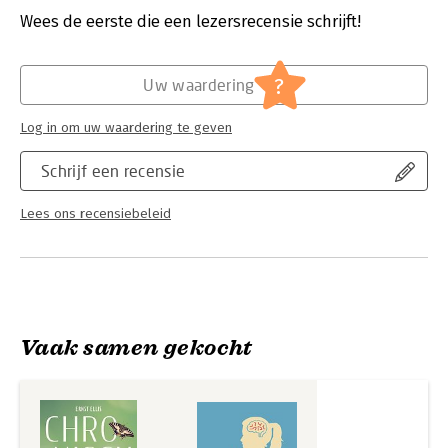
Verschijningsdatum:
28-3-2023
Wees de eerste die een lezersrecensie schrijft!
Hoofdrubriek:
Geneeskunde
?
Uw waardering
Log in om uw waardering te geven
Schrijf een recensie
Lees ons recensiebeleid
Vaak samen gekocht