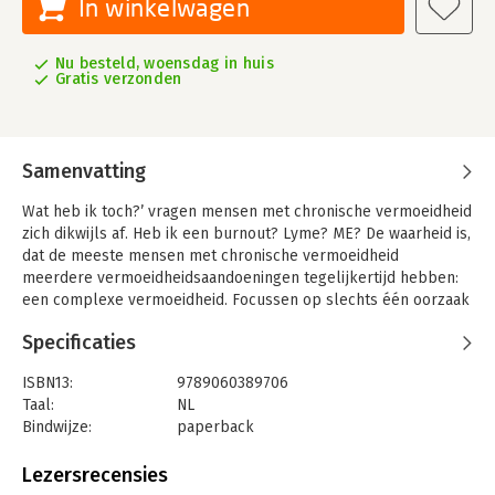
In winkelwagen
Nu besteld, woensdag in huis
Gratis verzonden
Samenvatting
Wat heb ik toch?’ vragen mensen met chronische vermoeidheid
zich dikwijls af. Heb ik een burnout? Lyme? ME? De waarheid is,
dat de meeste mensen met chronische vermoeidheid
meerdere vermoeidheidsaandoeningen tegelijkertijd hebben:
een complexe vermoeidheid. Focussen op slechts één oorzaak
belemmert het herstel. Voor wie alles al geprobeerd heeft bij
Specificaties
vermoeidheid: Een 5-stappenplan voor herstel. In dit boek legt
Ernst Ellis, huisarts met tientallen jaren ervaring op dit gebied,
ISBN13:
9789060389706
uit, hoe je met behulp van een 5-stappenplan aan je herstel
Taal:
NL
kunt werken.
Bindwijze:
paperback
Meer dan 50 ziektebeschrijvingen illustreren hoe dit plan
Aantal pagina's:
224
gebruikt kan worden bij onder andere een burn-out,
Uitgever:
Christofoor, Uitgeverij
Lezersrecensies
fibromyalgie, ME of long covid.
Druk:
1