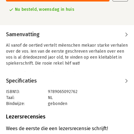
Nu besteld, woensdag in huis
Samenvatting
Al vanof de oertied vertelt mèenschen mekaor starke verhalen
over de vos. Ien van de eerste geschreven verhalen over een
vos is al driedoezend jaor old, te vinden op een kleitablet in
spiekerschrift. Die rooie rekel hèf wat!
In dit boek vin ij de wriede geschiedenis van Reynaert de
Vos, treffend verteld in Drèents. Het is gien boek veur wieke
Specificaties
kinderzielties: seks, moord, incest, umklokkerij en hiel veul list
en bedrog – het komp der allemaol in veur.
ISBN13:
9789065092762
Taal:
NL
Het oorspronkelijke verhaal is gehiel op riem schreven deur
Bindwijze:
gebonden
een zekere Willem, umdebij het jaor 1270. Het is ien van de
Aantal pagina's:
72
heugtepunten in de wèreldliteratuur. Hans Katerberg en Rolf
Uitgever:
Drentse Boek, Stichting Het
Lezersrecensies
Mulder hebt dizze Drèentse bewarking verzörgd, niet op riem
Druk:
1
maor echt as verhaal. De illustraties bint van Maartje I. Jansen.
Verschijningsdatum:
29-11-2025
Wees de eerste die een lezersrecensie schrijft!