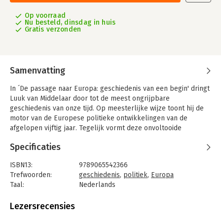
Op voorraad
Nu besteld, dinsdag in huis
Gratis verzonden
Samenvatting
In ´De passage naar Europa: geschiedenis van een begin' dringt
Luuk van Middelaar door tot de meest ongrijpbare
geschiedenis van onze tijd. Op meesterlijke wijze toont hij de
motor van de Europese politieke ontwikkelingen van de
afgelopen vijftig jaar. Tegelijk vormt deze onvoltooide
geschiedenis de excellente casus om het wezen van politiek
Specificaties
bloot te leggen. De homo politicus is een tijdkunstenaar, die in
het rumoer van de actualiteit de brug slaat tussen verleden en
ISBN13:
9789065542366
toekomst en zo van een moment een passage maakt.
Trefwoorden:
geschiedenis
,
politiek
,
Europa
Taal:
Nederlands
Bindwijze:
paperback
Aantal pagina's:
531
Lezersrecensies
Uitgever:
Historische Uitgeverij Groningen