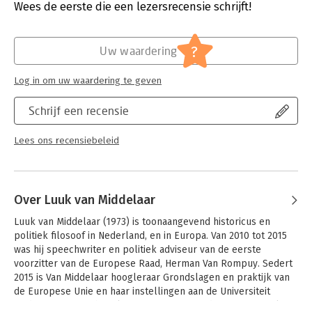
Druk:
4
Wees de eerste die een lezersrecensie schrijft!
Verschijningsdatum:
13-5-2009
Hoofdrubriek:
Geschiedenis
?
Uw waardering
Log in om uw waardering te geven
Schrijf een recensie
Lees ons recensiebeleid
Over Luuk van Middelaar
Luuk van Middelaar (1973) is toonaangevend historicus en 
politiek filosoof in Nederland, en in Europa. Van 2010 tot 2015 
was hij speechwriter en politiek adviseur van de eerste 
voorzitter van de Europese Raad, Herman Van Rompuy. Sedert 
2015 is Van Middelaar hoogleraar Grondslagen en praktijk van 
de Europese Unie en haar instellingen aan de Universiteit 
Leiden, en tevens hoogleraar Europese studies in Louvain-la-