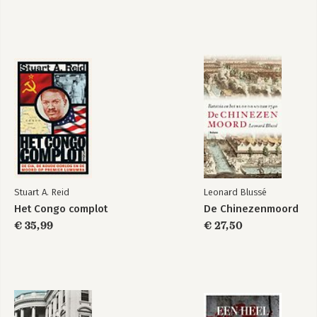
Le réveil
The Passage to
géopolitique de
Europe – How a
l'Europe
Continent Became a
Union
Stuart A. Reid
Leonard Blussé
Bekijk alle boeken
Het Congo complot
De Chinezenmoord
€ 35,99
€ 27,50