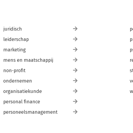
juridisch
p
leiderschap
p
marketing
p
mens en maatschappij
r
non-profit
s
ondernemen
v
organisatiekunde
w
personal finance
personeelsmanagement