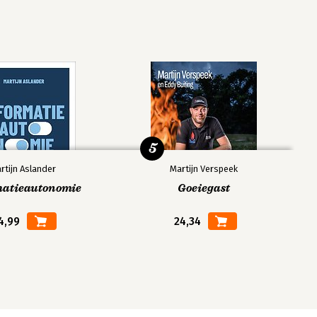
5
rtijn Aslander
Martijn Verspeek
matieautonomie
Goeiegast
4,99
24,34