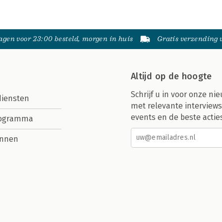
gen voor 23:00 besteld, morgen in huis
Gratis verzending
Altijd op de hoogte
Schrijf u in voor onze nie
diensten
met relevante interviews
events en de beste actie
rogramma
nnen