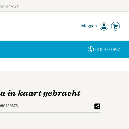
 vanaf €20
Inloggen
010-4731397
Personen
Trefwoorden
 in kaart gebracht
066756373