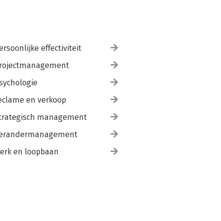
ersoonlijke effectiviteit
rojectmanagement
sychologie
eclame en verkoop
trategisch management
erandermanagement
erk en loopbaan