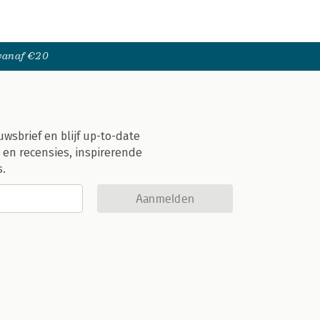
 vanaf €20
uwsbrief en blijf up-to-date
 en recensies, inspirerende
s.
Aanmelden