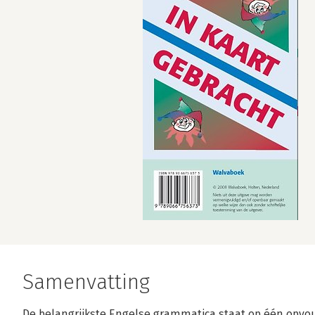
Samenvatting
De belangrijkste Engelse grammatica staat op één opvou