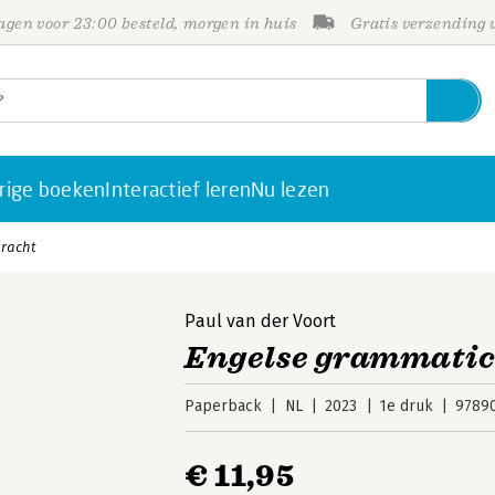
gen voor 23:00 besteld, morgen in huis
Gratis verzending
rige boeken
Interactief leren
Nu lezen
bracht
Paul van der Voort
Engelse grammatica
Paperback
NL
2023
1e druk
9789
€ 11,95