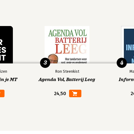
3
4
izen
Ron Steenkist
Ma
in je MT
Agenda Vol, Batterij Leeg
Infor
24,50
2