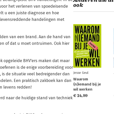
Anderen die di
ook
 voor het verlenen van spoedeisende
lt u een juiste diagnose en hoe
te levensreddende handelingen met
elden van een brand. Aan de hand van
en of dat u moet ontruimen. Ook hier
ok opgeleide BHV'ers maken dat maar
oefenen is de enige voorbereiding voor
Jesse Geul
 is de situatie veel bedreigender dan
Waarom
ndelen. Een praktisch zakboek kan dan
(n)iemand bij je
an levens redden!
wil werken
€ 24,99
eerd naar de huidige stand van techniek