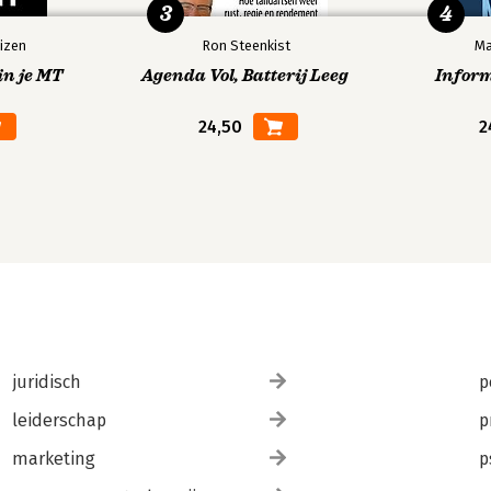
3
4
izen
Ron Steenkist
Ma
in je MT
Agenda Vol, Batterij Leeg
Infor
24,50
2
juridisch
p
leiderschap
p
marketing
p