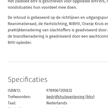
Het zakboek BHV is geschreven voor opgeleide BHV'ers, 
noodsituaties hun voordeel mee doen.
De inhoud is gebaseerd op de richtlijnen en uitgangsp
Reanimatieraad, de Hartstichting, NIBHV, Oranje Kruis e
praktijkbenadering van slachtoffers is geadviseerd doo
de brandbenadering is geadviseerd door een wachtco
BHV-opleider.
Specificaties
ISBN13:
9789067205832
Trefwoorden:
bedrijfshulpverlening (bhv)
Taal:
Nederlands