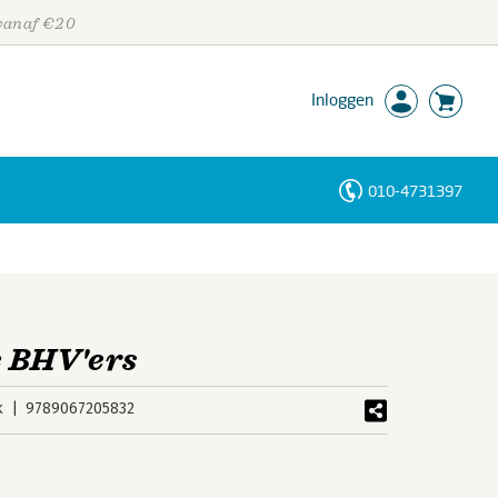
 vanaf €20
Inloggen
010-4731397
Personen
Trefwoorden
 BHV'ers
k
9789067205832