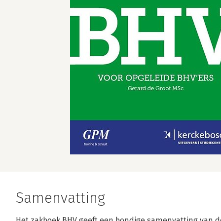
Samenvatting
Het zakboek BHV geeft een bondige samenvatting van de