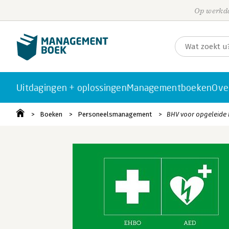
Op werkda
Uitdagingen + oplossingen
Managementboeken
Ove
Boeken
Personeelsmanagement
BHV voor opgeleide 