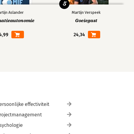
5
rtijn Aslander
Martijn Verspeek
matieautonomie
Goeiegast
4,99
24,34
ersoonlijke effectiviteit
rojectmanagement
sychologie