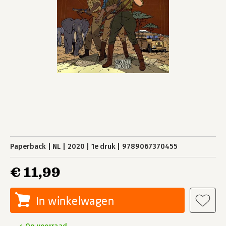
Paperback
NL
2020
1e druk
9789067370455
€ 11,99
In winkelwagen