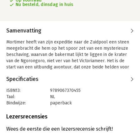
Op voorraad
Nu besteld, dinsdag in huis
Samenvatting
Mortimer heeft van zijn expeditie naar de Zuidpool een steen
meegebracht die hem op het spoor zet van een mysterieuze
beschaving, waarvan de bakermat lijkt te liggen in de krater
van de Ngorongoro, niet ver van het Victoriameer. Het is de
start van een uitbundig avontuur, dat onze beide helden voor
het eerst naar donker Afrika en Tanganyika (het huidige Kenya
Specificaties
en Tanzania) brengt.
ISBN13:
9789067370455
Taal:
NL
Bindwijze:
paperback
Aantal pagina's:
56
Uitgever:
Blake Mortimer
Lezersrecensies
Druk:
1
Verschijningsdatum:
13-11-2020
Wees de eerste die een lezersrecensie schrijft!