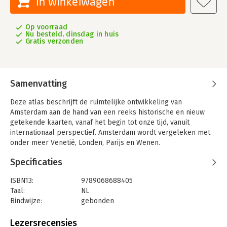
In winkelwagen
Op voorraad
Nu besteld, dinsdag in huis
Gratis verzonden
Samenvatting
Deze atlas beschrijft de ruimtelijke ontwikkeling van
Amsterdam aan de hand van een reeks historische en nieuw
getekende kaarten, vanaf het begin tot onze tijd, vanuit
internationaal perspectief. Amsterdam wordt vergeleken met
onder meer Venetië, Londen, Parijs en Wenen.
Amsterdam ontstond rond 1200 als havenstadje op de plek
Specificaties
waar de Amstel uitmondde in het IJ en groeide in de zestiende
eeuw uit tot centrum van Holland. In de Gouden Eeuw
ISBN13:
9789068688405
ontwikkelde het zich tot een machtige handelsmetropool met
Taal:
NL
wereldwijde connecties. In deze tijd verrees de beroemde
Bindwijze:
gebonden
grachtengordel, vonden ingrijpende veranderingen plaats in de
Aantal pagina's:
80
bestaande stad en werd het landschap in de wijde omgeving
Uitgever:
Thoth, Uitgeverij
Lezersrecensies
naar de eisen van de stad ingericht met droogmakerijen en