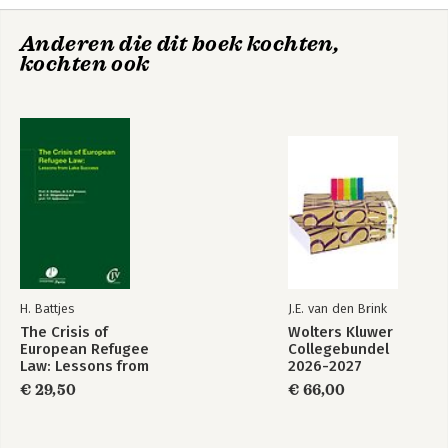
Grondwet voor het Koninkrijk der Nederlanden (1814-)
Grundgesetz für die Bundesrepublik Deutschland (1949-)
Anderen die dit boek kochten,
Convention for the Protection of Human Rights and
kochten ook
Fundamental Freedoms (1950-)
Statuut voor het Koninkrijk der Nederlanden (1954-)
Verdrag tot oprichting van de Europese Gemeenschap (1957-)
en Verdrag betreffende de Europese Unie (1992-)
H. Battjes
J.E. van den Brink
The Crisis of
Wolters Kluwer
European Refugee
Collegebundel
Law: Lessons from
2026-2027
Lake Success
€ 29,50
€ 66,00