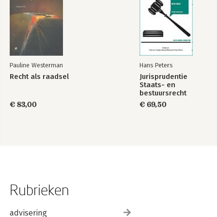
Pauline Westerman
Hans Peters
Recht als raadsel
Jurisprudentie
Staats- en
bestuursrecht
1849-2025
€ 83,00
€ 69,50
Rubrieken
advisering