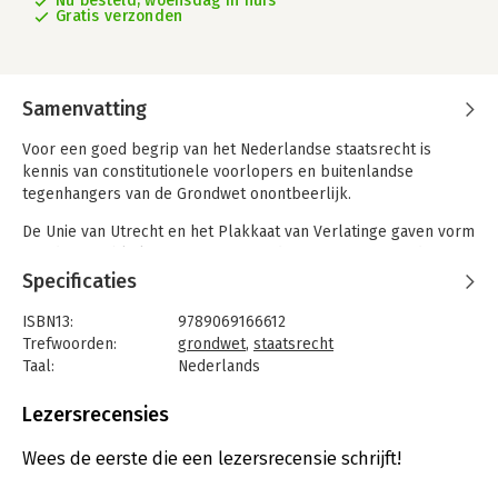
Nu besteld, woensdag in huis
Gratis verzonden
Samenvatting
Voor een goed begrip van het Nederlandse staatsrecht is
kennis van constitutionele voorlopers en buitenlandse
tegenhangers van de Grondwet onontbeerlijk.
De Unie van Utrecht en het Plakkaat van Verlatinge gaven vorm
aan de Republiek. De Magna Carta, de Constitution van de
Verenigde Staten en de Franse Declaration des droits de
Specificaties
l'homme et du citoyen markeren belangrijke momenten in de
ontwikkeling van het rechtsstatelijke denken. En het EVRM en
ISBN13:
9789069166612
het EG-verdrag stellen wezenlijke randvoorwaarden aan het
Trefwoorden:
grondwet
,
staatsrecht
handelen van de Nederlandse staat.
Taal:
Nederlands
Bindwijze:
paperback
In deze bundel zijn deze en andere constitutionele klassiekers
Aantal pagina's:
231
Lezersrecensies
bijeengebracht en voorzien van annotaties die de historische
Uitgever:
Ars Aequi Juridische Uitgeverij
en maatschappelijke context en het belang van de teksten
Druk:
1
Wees de eerste die een lezersrecensie schrijft!
voor het huidige Nederlandse staatsrecht toelichten.
Verschijningsdatum:
28-6-2012