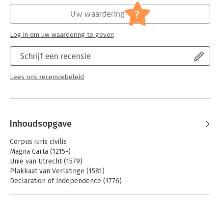
Hoofdrubriek:
Juridisch
?
Uw waardering
Jongbloed:
Staatsrecht algemeen
Log in om uw waardering te geven
Schrijf een recensie
Lees ons recensiebeleid
Inhoudsopgave
Corpus iuris civilis
Magna Carta (1215-)
Unie van Utrecht (1579)
Plakkaat van Verlatinge (1581)
Declaration of Independence (1776)
Constitution of the United States of America (1787-)
Déclaration des droits de l’ homme et du citoyen (1789)
Staatsregeling voor het Bataafsche volk (1798)