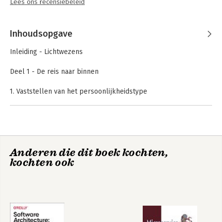
Lees ons recensiebeleid
Inhoudsopgave
Inleiding - Lichtwezens
Deel 1 - De reis naar binnen
1. Vaststellen van het persoonlijkheidstype
2. Oude wortels, moderne inzichten
3. Essentie en persoonlijkheid
4. Cultiveren van bewustzijn
5. Het triadische zelf
6. Dynamiek en variaties
Anderen die dit boek kochten,
kochten ook
Deel 2 - De negen persoonlijkheidstypen
7. De Hervormer
8. D ehelper
9. De Bereiker
10. De Individualist
11. De Onderzoeker