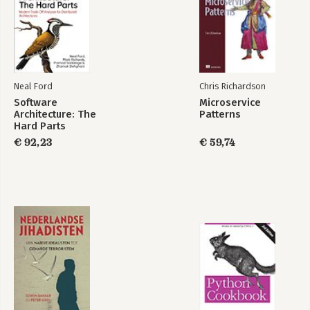
12. De Loyalist
13. De Enthousiasteling
14. De Uitdager.
15. De Vredestichter
Deel 3 - Gereedschappen voor transformatie
Neal Ford
Chris Richardson
Software
Microservice
16. Het enneagram en spirituele oefening
Architecture: The
Patterns
17. De spirituele reis - altijd nu
Hard Parts
€ 92,23
€ 59,74
Dankbetuigingen
Bibliografie
Over de auteurs