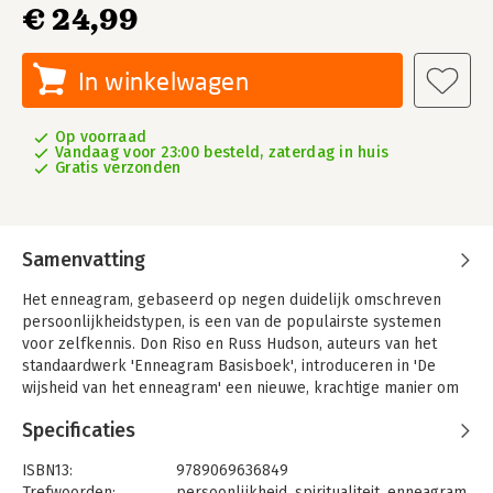
€ 24,99
In winkelwagen
Op voorraad
Vandaag voor 23:00 besteld, zaterdag in huis
Gratis verzonden
Samenvatting
Het enneagram, gebaseerd op negen duidelijk omschreven
persoonlijkheidstypen, is een van de populairste systemen
voor zelfkennis. Don Riso en Russ Hudson, auteurs van het
standaardwerk 'Enneagram Basisboek', introduceren in 'De
wijsheid van het enneagram' een nieuwe, krachtige manier om
het enneagram te gebruiken als een instrument voor
Specificaties
persoonlijke transformatie en ontwikkeling. Het enneagram
wijst de weg naar het slechten van onze innerlijke barrières,
ISBN13:
9789069636849
het aanboren van unieke talenten en het ontdekken van zonde
Trefwoorden:
persoonlijkheid
,
spiritualiteit
,
enneagram