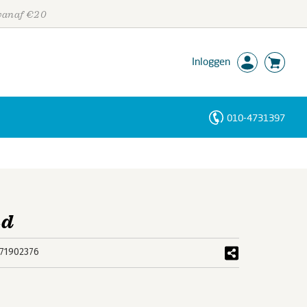
 vanaf €20
Inloggen
010-4731397
Personen
Trefwoorden
nd
71902376