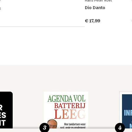
Hans Peter Roel
Dio Danto
n
€ 17,99
3
4