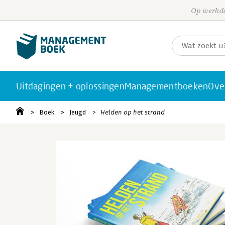
Op werkda
Uitdagingen + oplossingen
Managementboeken
Ove
Boek
Jeugd
Helden op het strand