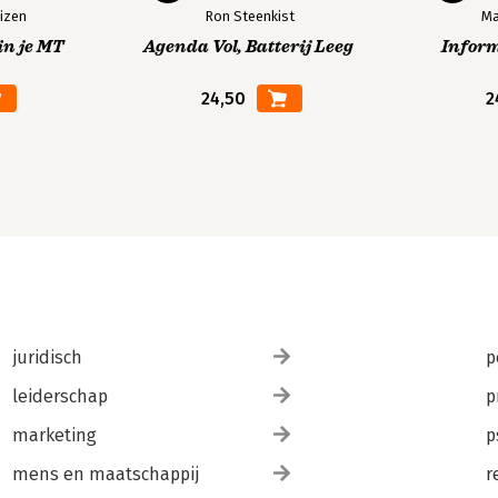
izen
Ron Steenkist
Ma
in je MT
Agenda Vol, Batterij Leeg
Infor
24,50
2
juridisch
p
leiderschap
p
marketing
p
mens en maatschappij
r