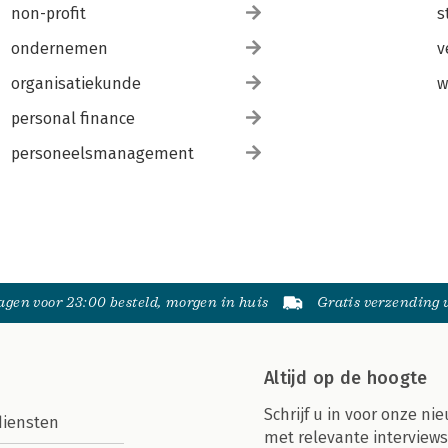
non-profit
s
ondernemen
v
organisatiekunde
w
personal finance
personeelsmanagement
gen voor 23:00 besteld, morgen in huis
Gratis verzending
Altijd op de hoogte
Schrijf u in voor onze nie
diensten
met relevante interviews