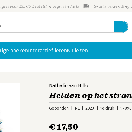
gen voor 23:00 besteld, morgen in huis
Gratis verzending
rige boeken
Interactief leren
Nu lezen
Nathalie van Hillo
Helden op het stra
Gebonden
NL
2023
1e druk
97890
€ 17,50