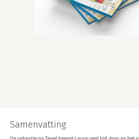
Samenvatting
Op vakantie op Texel brengt Laura veel tijd door op het