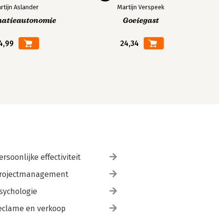
rtijn Aslander
Martijn Verspeek
matieautonomie
Goeiegast
4,99
24,34
ersoonlijke effectiviteit
rojectmanagement
sychologie
eclame en verkoop