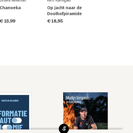
Lesléa Newman
Hiro Kamigaki
Chanoeka
Op jacht naar de
Doolhofpiramide
€ 13,99
€ 18,95
5