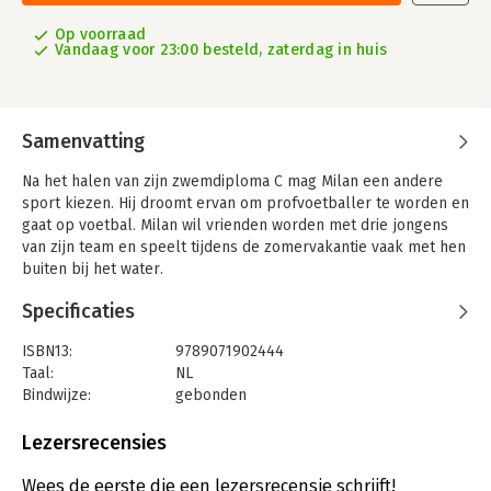
Op voorraad
Vandaag voor 23:00 besteld, zaterdag in huis
Samenvatting
Na het halen van zijn zwemdiploma C mag Milan een andere
sport kiezen. Hij droomt ervan om profvoetballer te worden en
gaat op voetbal. Milan wil vrienden worden met drie jongens
van zijn team en speelt tijdens de zomervakantie vaak met hen
buiten bij het water.
Hij vraagt ook steeds zijn nieuwe buurjongen Rohan mee, maar
Specificaties
tot zijn teleurstelling gaat hij nooit mee. De drie jongens doen
soms gevaarlijke dingen bij het water en dagen Milan uit om
ISBN13:
9789071902444
mee te doen. Milan twijfelt en vindt het onverstandig, maar hij
Taal:
NL
wil bij de vriendengroep horen. Daarom doet hij toch mee,
Bindwijze:
gebonden
waardoor hij regelmatig in de problemen komt. Maar hoe ver
Aantal pagina's:
120
wil Milan gaan om erbij te horen?
Uitgever:
daM uitgeverij
Lezersrecensies
Druk:
1
Verschijningsdatum:
10-4-2026
Wees de eerste die een lezersrecensie schrijft!