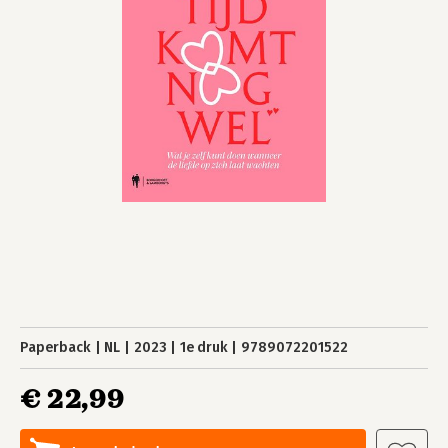
Paperback
NL
2023
1e druk
9789072201522
€ 22,99