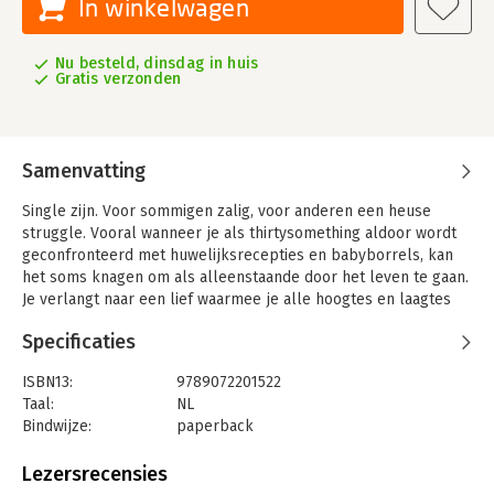
In winkelwagen
Nu besteld, dinsdag in huis
Gratis verzonden
Samenvatting
Single zijn. Voor sommigen zalig, voor anderen een heuse
struggle. Vooral wanneer je als thirtysomething aldoor wordt
geconfronteerd met huwelijksrecepties en babyborrels, kan
het soms knagen om als alleenstaande door het leven te gaan.
Je verlangt naar een lief waarmee je alle hoogtes en laagtes
kan delen, maar je hebt geen idee waar en hoe je jouw
Specificaties
soulmate tegen het lijf zal lopen. Met bemoedigende woorden
als ‘Jouw tijd komt nog wel!’ proberen tante Magda en nonkel
ISBN13:
9789072201522
Rudi je goedbedoeld op te peppen – boodschappen waar je
Taal:
NL
op dat moment niet op zit te wachten.
Bindwijze:
paperback
Herkenbaar? Dan is dit boek absoluut iets voor jou.
Aantal pagina's:
192
In Jouw tijd komt nog wel neemt Ina Van Ransbeeck je mee in
Uitgever:
Owl Press
Lezersrecensies
de wereld van singles en de (niet altijd zo evidente) zoektocht
Druk:
1