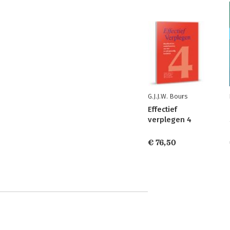
G.J.J.W. Bours
Effectief
verplegen 4
€ 76,50