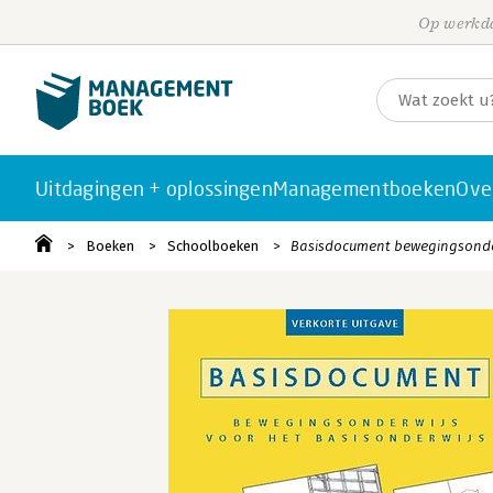
Op werkda
Uitdagingen + oplossingen
Managementboeken
Ove
Boeken
Schoolboeken
Basisdocument bewegingsonderw