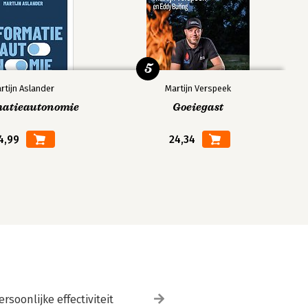
5
rtijn Aslander
Martijn Verspeek
matieautonomie
Goeiegast
4,99
24,34
ersoonlijke effectiviteit