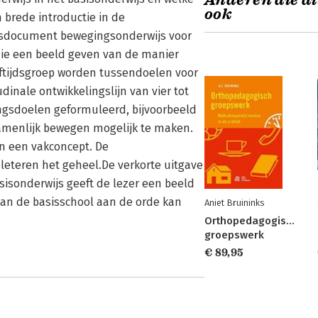
Anderen die di
ook
n brede introductie in de
sisdocument bewegingsonderwijs voor
 die een beeld geven van de manier
tijdsgroep worden tussendoelen voor
dinale ontwikkelingslijn van vier tot
ingsdoelen geformuleerd, bijvoorbeeld
menlijk bewegen mogelijk te maken.
n een vakconcept. De
leteren het geheel.De verkorte uitgave
isonderwijs geeft de lezer een beeld
van de basisschool aan de orde kan
Aniet Bruininks
Orthopedagogisch
groepswerk
€ 89,95