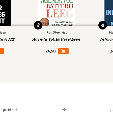
3
4
izen
Ron Steenkist
Ma
in je MT
Agenda Vol, Batterij Leeg
Infor
24,50
2
juridisch
p