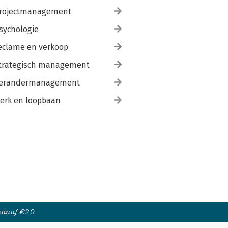
rojectmanagement
sychologie
eclame en verkoop
trategisch management
erandermanagement
erk en loopbaan
 vanaf €20