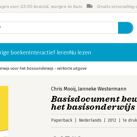
gen voor 23:00 besteld, morgen in huis
Gratis verzending
rige boeken
Interactief leren
Nu lezen
ijs voor het basisonderwijs - verkorte uitgave
Chris Mooij
,
Janneke Westermann
Basisdocument bew
het basisonderwijs 
Paperback
Nederlands
2012
1e dru