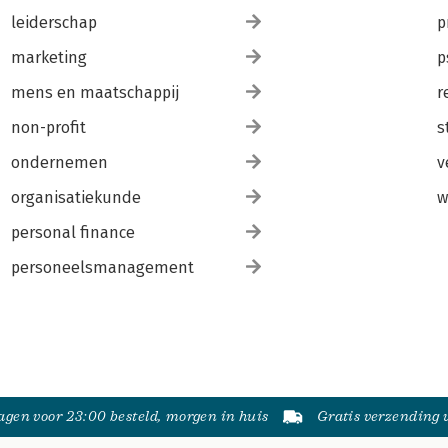
leiderschap
p
marketing
p
mens en maatschappij
r
non-profit
s
ondernemen
v
organisatiekunde
w
personal finance
personeelsmanagement
gen voor 23:00 besteld, morgen in huis
Gratis verzending