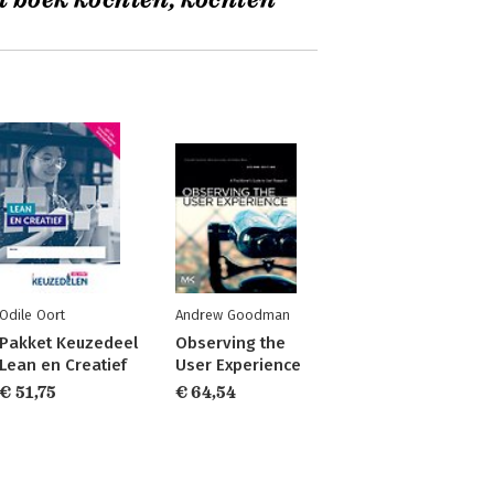
t boek kochten, kochten
Odile Oort
Andrew Goodman
Pakket Keuzedeel
Observing the
Lean en Creatief
User Experience
€ 51,75
€ 64,54