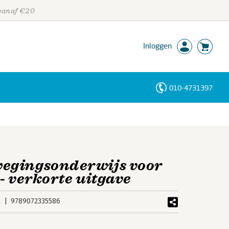
 vanaf €20
Inloggen
010-4731397
Personen
Trefwoorden
egingsonderwijs voor
- verkorte uitgave
k
9789072335586