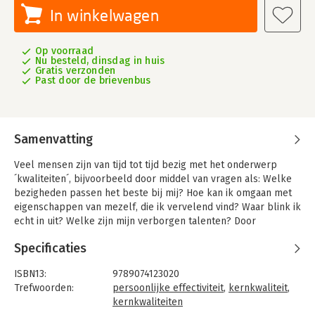
In winkelwagen
Op voorraad
Nu besteld, dinsdag in huis
Gratis verzonden
Past door de brievenbus
Samenvatting
Veel mensen zijn van tijd tot tijd bezig met het onderwerp
´kwaliteiten´, bijvoorbeeld door middel van vragen als: Welke
bezigheden passen het beste bij mij? Hoe kan ik omgaan met
eigenschappen van mezelf, die ik vervelend vind? Waar blink ik
echt in uit? Welke zijn mijn verborgen talenten? Door
kwaliteiten als invalshoek te nemen is het mogelijk een
Specificaties
antwoord te vinden op deze vragen. Kwaliteiten vormen een
belangrijke drijfveer voor de manier waarop we zaken
ISBN13:
9789074123020
aanpakken en met anderen omgaan.
Trefwoorden:
persoonlijke effectiviteit
,
kernkwaliteit
,
Dit praktische en heldere boek is bedoeld om je te helpen om
kernkwaliteiten