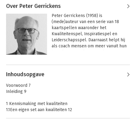
Over Peter Gerrickens
Peter Gerrickens (1958) is 
(mede)auteur van een serie van 18 
kaartspellen waaronder het 
Kwaliteitenspel, Inspiratiespel en 
Leiderschapsspel. Daarnaast helpt hij 
als coach mensen om meer vanuit hun 
bezieling te werken en te leven.
Andere boeken door Peter
Gerrickens
Inhoudsopgave
Voorwoord 7
Inleiding 9
1 Kennismaking met kwaliteiten
1.1Een eigen set aan kwaliteiten 12
1.2Kwaliteiten op een rijtje zetten 17
1.3Basisprincipes bij communicatie en kwaliteiten 20
1.4Ontplooiing van kwaliteiten 22
1.5Kwaliteitencirkel 25