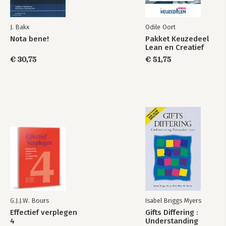
Literatuur 232
J. Bakx
Odile Oort
Nota bene!
Pakket Keuzedeel
Lean en Creatief
€ 30,75
€ 51,75
G.J.J.W. Bours
Isabel Briggs Myers
Effectief verplegen
Gifts Differing :
4
Understanding