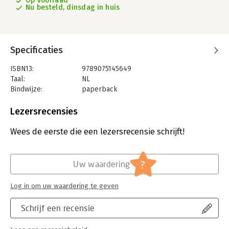
Op voorraad
Nu besteld, dinsdag in huis
Specificaties
ISBN13:
9789075145649
Taal:
NL
Bindwijze:
paperback
Aantal pagina's:
144
Uitgever:
Schors V.O.F., Uitgeverij
Lezersrecensies
Druk:
1
Verschijningsdatum:
16-3-2023
Wees de eerste die een lezersrecensie schrijft!
Hoofdrubriek:
Spiritualiteit
?
Uw waardering
Log in om uw waardering te geven
Schrijf een recensie