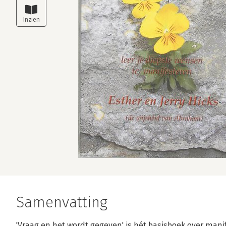
Samenvatting
'Vraag en het wordt gegeven' is hét basisboek over mani