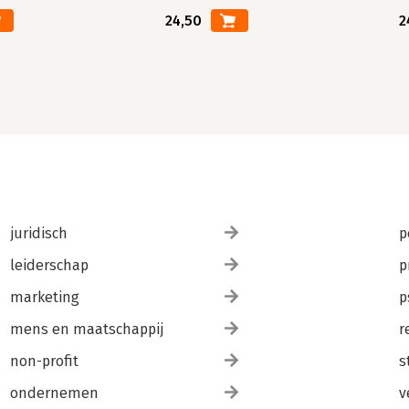
24,50
2
juridisch
p
leiderschap
p
marketing
p
mens en maatschappij
r
non-profit
s
ondernemen
v