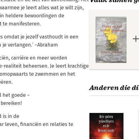
armee je leert alles wat je wilt zijn,
t in heldere bewoordingen de
t te manifesteren.
is omdat je jezelf vasthoudt in een
an je verlangen.’ –Abraham
ciën, carrière en meer worden
-realiteit beheersen. Je leert krachtige
troomopwaarts te zwemmen en het
eëren.
Anderen die di
al het goede –
 bereiken!
 is in de
r leven, financiën en relaties te