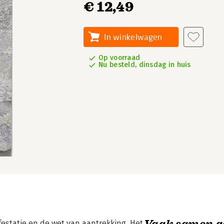
€ 12,49
In winkelwagen
Op voorraad
Nu besteld, dinsdag in huis
Vaak samen g
festatie en de wet van aantrekking. Het