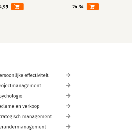
4,99
24,34
ersoonlijke effectiviteit
rojectmanagement
sychologie
eclame en verkoop
trategisch management
erandermanagement