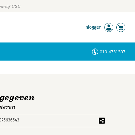
 vanaf €20
Inloggen
010-4731397
Personen
Trefwoorden
 gegeven
steren
075636543