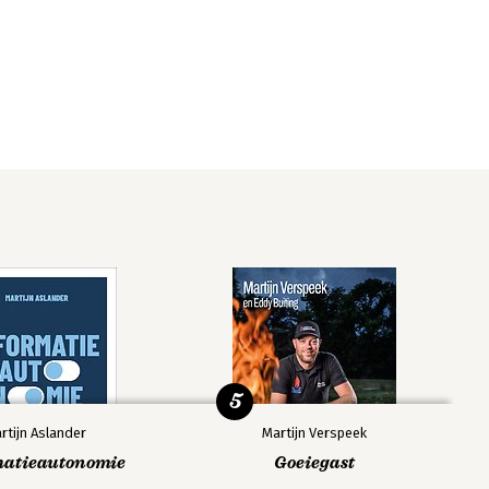
5
rtijn Aslander
Martijn Verspeek
matieautonomie
Goeiegast