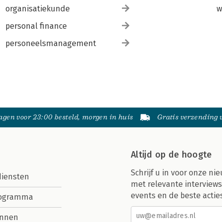
organisatiekunde
w
personal finance
personeelsmanagement
gen voor 23:00 besteld, morgen in huis
Gratis verzending
Altijd op de hoogte
Schrijf u in voor onze nie
diensten
met relevante interviews
events en de beste actie
rogramma
nnen