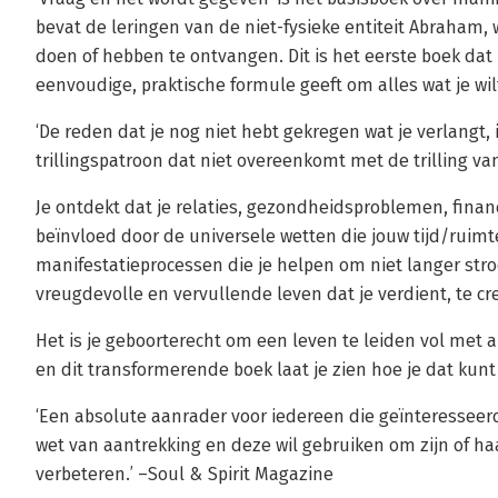
bevat de leringen van de niet-fysieke entiteit Abraham, wa
doen of hebben te ontvangen. Dit is het eerste boek da
eenvoudige, praktische formule geeft om alles wat je wil
‘De reden dat je nog niet hebt gekregen wat je verlangt, 
trillingspatroon dat niet overeenkomt met de trilling v
Je ontdekt dat je relaties, gezondheidsproblemen, finan
beïnvloed door de universele wetten die jouw tijd/ruimte
manifestatieprocessen die je helpen om niet langer s
vreugdevolle en vervullende leven dat je verdient, te cr
Het is je geboorterecht om een ​​leven te leiden vol met 
en dit transformerende boek laat je zien hoe je dat kunt
‘Een absolute aanrader voor iedereen die geïnteresseerd
wet van aantrekking en deze wil gebruiken om zijn of haa
verbeteren.’ –Soul & Spirit Magazine