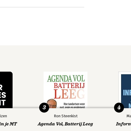
3
4
izen
Ron Steenkist
Ma
in je MT
Agenda Vol, Batterij Leeg
Infor