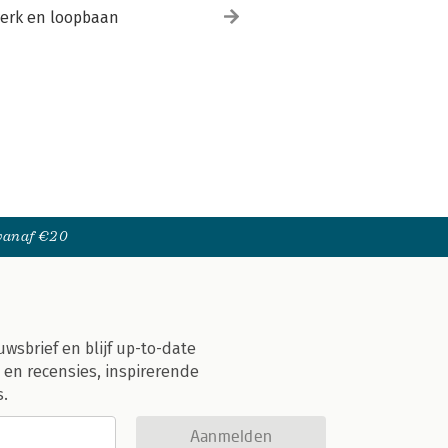
erk en loopbaan
 vanaf €20
uwsbrief en blijf up-to-date
 en recensies, inspirerende
s.
Aanmelden