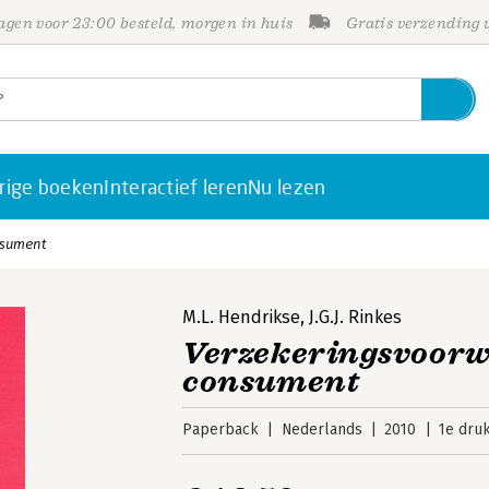
gen voor 23:00 besteld, morgen in huis
Gratis verzending
rige boeken
Interactief leren
Nu lezen
nsument
M.L. Hendrikse
,
J.G.J. Rinkes
Verzekeringsvoorw
consument
Paperback
Nederlands
2010
1e dru