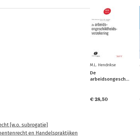
M.L. Hendrikse
De
arbeidsongeschiktheidsverzekering
€ 28,50
cht [w.o. subrogatie]
umentenrecht en Handelspraktijken