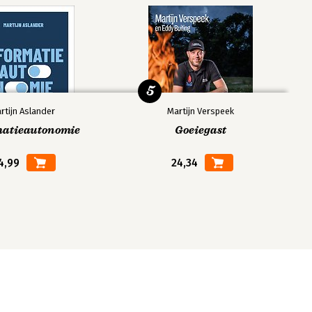
5
rtijn Aslander
Martijn Verspeek
matieautonomie
Goeiegast
4,99
24,34