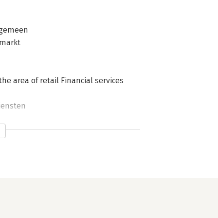
algemeen
 markt
he area of retail Financial services
diensten
g
n