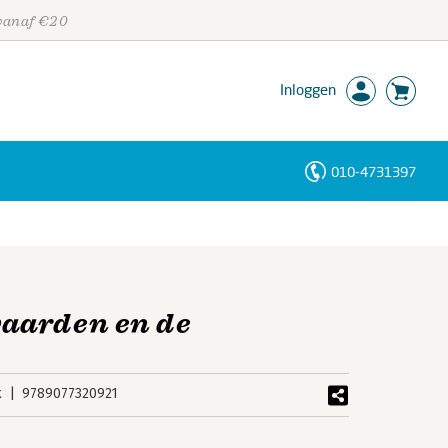
 vanaf €20
Inloggen
010-4731397
Personen
Trefwoorden
aarden en de
k
9789077320921