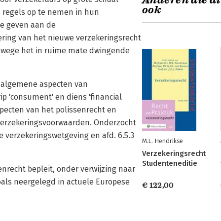
Anderen die di
ook
n regels op te nemen in hun
te geven aan de
ering van het nieuwe verzekeringsrecht
 vanwege het in ruime mate dwingende
r algemene aspecten van
p 'consument' en diens 'financial
pecten van het polissenrecht en
verzekeringsvoorwaarden. Onderzocht
e verzekeringswetgeving en afd. 6.5.3
M.L. Hendrikse
Verzekeringsrecht
Studenteneditie
nrecht bepleit, onder verwijzing naar
oals neergelegd in actuele Europese
€ 122,00