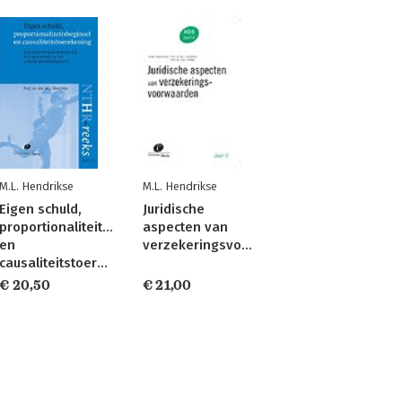
M.L. Hendrikse
M.L. Hendrikse
Eigen schuld,
Juridische
proportionaliteitsbeginsel
aspecten van
en
verzekeringsvoorwaarden
causaliteitstoerekening
€ 20,50
€ 21,00