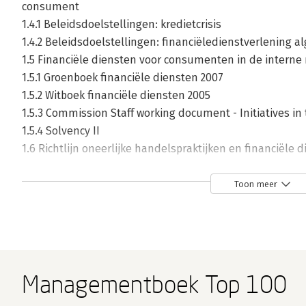
consument
1.4.1 Beleidsdoelstellingen: kredietcrisis
1.4.2 Beleidsdoelstellingen: financiëledienstverlening 
1.5 Financiële diensten voor consumenten in de interne
1.5.1 Groenboek financiële diensten 2007
1.5.2 Witboek financiële diensten 2005
1.5.3 Commission Staff working document - Initiatives in t
1.5.4 Solvency II
1.6 Richtlijn oneerlijke handelspraktijken en financiële 
1.7 Financial education
1.7.1 Algemeen
Toon meer
1.7.2 Financial awareness en zorgplichten algemeen
1.7.3 Standpunt Commissie inzake financiële educatie
2. Verzekeringsvoorwaarden: een algemene beschouwin
2.1 Inleiding
Managementboek Top 100
2.2 Nieuw verzekeringsrecht en verzekeringsvoorwaarde