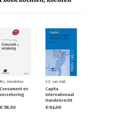
t boek kochten, kochten
M.L. Hendrikse
S.E. van Hall
Consument en
Capita
verzekering
Internationaal
Handelsrecht
€ 38,50
€ 64,00