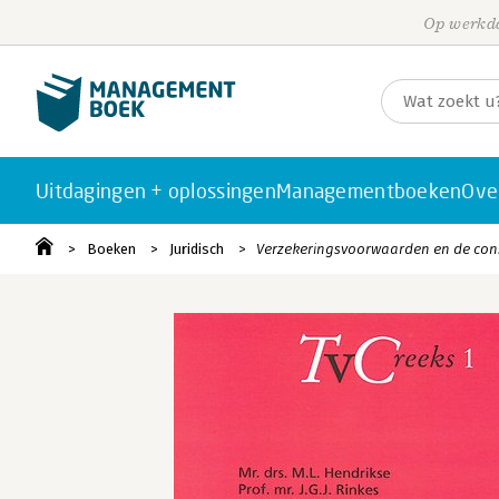
Op werkda
Uitdagingen + oplossingen
Managementboeken
Ove
Boeken
Juridisch
Verzekeringsvoorwaarden en de co