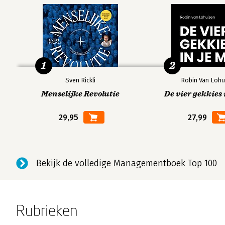
2.3 De juridische gevolgen van het gebruik van standaa
verzekeringspraktijk
3. Kernbedingen in het verzekeringsrecht
3.1 Algemeen
1
2
3.2 Het begrip 'kernbeding' in de verzekeringsrechtelijke
3.3 Een alternatieve benadering van het begrip 'kernbedi
Sven Rickli
Robin Van Lohu
Menselijke Revolutie
De vier gekkies 
4. Zorgvuldige dienstverlening en verzekeringsvoorwaa
29,95
27,99
4.1 Algemeen
4.2 De rol van het privaatrecht bij schending zorgplichte
zorgvuldigheidseisen door financiëledienstverleners
4.3 Publiekrechtelijke zorgplichten en privaatrecht
Bekijk de volledige Managementboek Top 100
5. Uitleg van verzekeringsvoorwaarden
5.1 Algemeen
Rubrieken
5.2 Fase 1: Is de betrokken verzekeringsvoorwaarde duidel
5.2.1 Algemeen