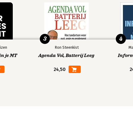
rdvoorwaarden in de
3
4
 literatuur en rechtspraak
ng' in het verzekeringsrecht
izen
Ron Steenkist
Ma
in je MT
Agenda Vol, Batterij Leeg
Infor
rden
24,50
2
n, informatieplichten en
ijk, onduidelijk of onbegrijpelijk?