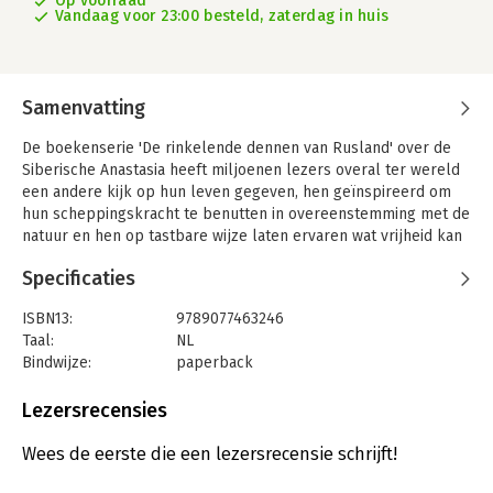
Op voorraad
Vandaag voor 23:00 besteld, zaterdag in huis
Samenvatting
De boekenserie 'De rinkelende dennen van Rusland' over de
Siberische Anastasia heeft miljoenen lezers overal ter wereld
een andere kijk op hun leven gegeven, hen geïnspireerd om
hun scheppingskracht te benutten in overeenstemming met de
natuur en hen op tastbare wijze laten ervaren wat vrijheid kan
zijn.
Specificaties
'De rinkelende dennen van Rusland' is het tweede deel in de
serie.
ISBN13:
9789077463246
Taal:
NL
Bindwijze:
paperback
Aantal pagina's:
185
Uitgever:
Schildpad Boeken
Lezersrecensies
Druk:
6
Verschijningsdatum:
13-6-2017
Wees de eerste die een lezersrecensie schrijft!