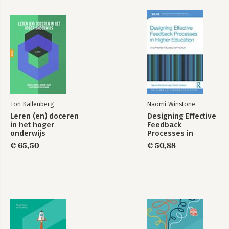
docentprofessionalisering, onderwijskundig leiderschap en het
ontwikkelen van een professionele cultuur in een lerende
onderwijsorganisatie.
Ton Kallenberg
Naomi Winstone
Leren (en) doceren
Designing Effective
in het hoger
Feedback
onderwijs
Processes in
Higher Education
€ 65,50
€ 50,88