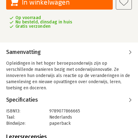
In winkelwagen
Op voorraad
Nu besteld, dinsdag in huis
Gratis verzonden
Samenvatting
Opleidingen in het hoger beroepsonderwijs zijn op
verschillende manieren bezig met onderwijsinnovatie. Ze
innoveren hun onderwijs als reactie op de veranderingen in de
samenleving en nieuwe opvattingen over onderwijs, leren,
toetsing en doceren.
Opleidingen stellen zich daarbij doorlopend de vraag ‘wat
Specificaties
moeten onze studenten leren’ en ‘hoe leren onze studenten
dat?’ In leren(d) innoveren. Naar zinvol en betekenisvol
ISBN13:
9789077866665
onderwijs in het hbo beschrijft de auteur opbrengsten van de
Taal:
Nederlands
zoektocht naar anders willen is anders doen in het hoger
Bindwijze:
paperback
beroepsonderwijs bij de opleiding Ergotherapie van de
Aantal pagina's:
100
Hogeschool van Arnhem en Nijmegen.
Uitgever:
Ten Brink Uitgevers
Lezersrecensies