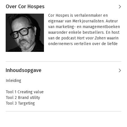
Over Cor Hospes
Cor Hospes is verhalenmaker en 
eigenaar van Merkjournalisten. Auteur 
van marketing- en managementboeken 
waaronder enkele bestsellers. En host 
van de podcast 
Hart voor Zaken
 waarin 
ondernemers vertellen over de liefde 
voor hun bedrijf, hun mensen en de 
wereld om hen heen.
Andere boeken door Cor Hospes
Inhoudsopgave
Inleiding
Tool 1 Creating value
Tool 2 Brand utility
Tool 3 Targeting
Tool 4 Zoekmachinemarketing
Tool 5 Seeding
Tool 6 Sociale netwerken
Tool 7 Social advertising