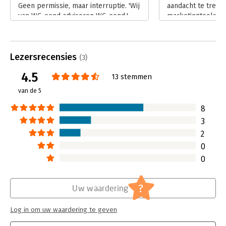
Geen permissie, maar interruptie. 'Wij
aandacht te trekk
Hoofdrubriek:
Marketing
van WC-eend adviseren WC-eend.'
marketingtools. E
Lees verder
dit druk opgemaak
goed! De beste on
marketingtools!' v
Lezersrecensies
inhoud is gelukkig
(3)
toon.
4.5
13 stemmen
Lees verder
van de 5
8
3
2
0
0
?
Uw waardering
Log in om uw waardering te geven