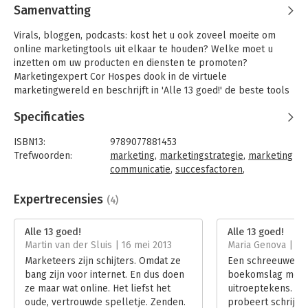
Samenvatting
Virals, bloggen, podcasts: kost het u ook zoveel moeite om
online marketingtools uit elkaar te houden? Welke moet u
inzetten om uw producten en diensten te promoten?
Marketingexpert Cor Hospes dook in de virtuele
marketingwereld en beschrijft in 'Alle 13 goed!' de beste tools
en de beste aanpak voor online marketingsucces!
Specificaties
ISBN13:
9789077881453
Trefwoorden:
marketing
,
marketingstrategie
,
marketing
communicatie
,
succesfactoren
,
internetmarketing
,
online advertising
,
media
,
online marketing
,
co-creatie
,
Expertrecensies
(4)
zoekmachinemarketing
Taal:
Nederlands
Alle 13 goed!
Alle 13 goed!
Bindwijze:
paperback
Martin van der Sluis | 16 mei 2013
Maria Genova | 1
Aantal pagina's:
160
Marketeers zijn schijters. Omdat ze
Een schreeuwerig
Uitgever:
Uitgeverij Haystack
bang zijn voor internet. En dus doen
boekomslag met m
Druk:
1
ze maar wat online. Het liefst het
uitroeptekens. O
Verschijningsdatum:
28-5-2009
oude, vertrouwde spelletje. Zenden.
probeert schrijve