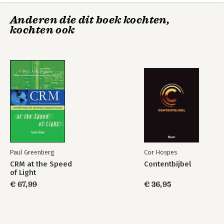
Tool 8 Interactie
De power van een
Hart voor zaken
Anderen die dit boek kochten,
Tool 9 Meten
contentplatform
kochten ook
Tool 10 Empowering
Tool 11 Crowdsourcing en cocreatie
Tool 12 Momentum maken
Tool 13 Microbloggen
Uitleiding
Dank en zo
Links
Algemeen
Paul Greenberg
Cor Hospes
CRM at the Speed
Contentbijbel
Hart voor zaken
De power van een
of Light
contentplatform
€ 67,99
€ 36,95
Bekijk alle boeken