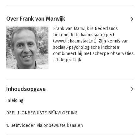
Over Frank van Marwijk
Frank van Marwijk is Nederlands 
bekendste lichaamstaalexpert 
(www.lichaamstaal.nl). Zijn kennis van 
sociaal-psychologische inzichten 
combineert hij met scherpe observaties 
uit de praktijk.
Andere boeken door Frank van
Marwijk
Inhoudsopgave
Inleiding
DEEL 1: ONBEWUSTE BEÏNVLOEDING
1. Beïnvloeden via onbewuste kanalen
Onbewuste beïnvloeding met behulp van priming
Onbewust de beste keuze