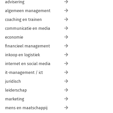
advisering
Mijn pincode is 3648
algemeen management
DEEL 4 MOTIVEREN DOOR TE MANIPULEREN
coaching en trainen
8. Motiveren is manipuleren
Straf motiveert alleen tegen straf
communicatie en media
Straf is ook aandacht
economie
Complimenteren, de geheime motivator
Het domino-effect van motivatie
financieel management
Intrinsieke motivatie
Het wordt prachtig
inkoop en logistiek
Begrijpelijk en voorstelbaar
Besmettelijk enthousiasme
internet en social media
Aanspreken op sterktes
it-management / ict
9. Dat is toch vanzelfsprekend!
juridisch
Wie heeft de regie?
Neemt u plaats!
leiderschap
Oeverloze discussies?
marketing
DEEL 5 MANIPULEREN VAN GROEPEN
mens en maatschappij