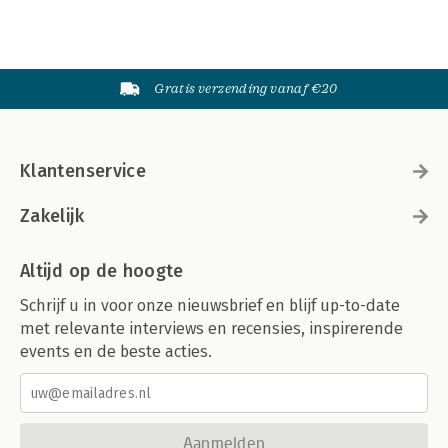
Ja maar...
Wie heeft het voor het zeggen?
Gespreksregulatie
Nu ben ik aan de beurt
Gratis verzending vanaf €20
Ik ben nog niet uitgesproken
Literatuurtips
Klantenservice
Over Frank van Marwijk
Zakelijk
Altijd op de hoogte
Schrijf u in voor onze nieuwsbrief en blijf up-to-date
met relevante interviews en recensies, inspirerende
events en de beste acties.
Aanmelden