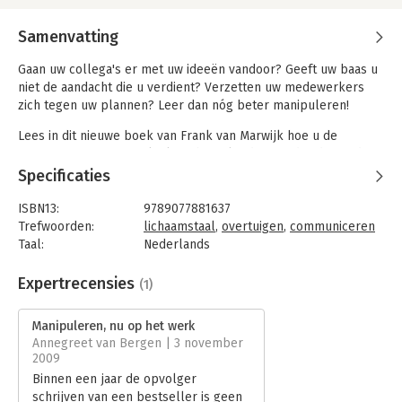
Samenvatting
Gaan uw collega's er met uw ideeën vandoor? Geeft uw baas u
niet de aandacht die u verdient? Verzetten uw medewerkers
zich tegen uw plannen? Leer dan nóg beter manipuleren!
Lees in dit nieuwe boek van Frank van Marwijk hoe u de
mensen met wie u werkt, kunt beïnvloeden zonder dat ze dat
in de gaten hebben. Ontdek hoe u:
Specificaties
- uw ware drijfveren tactisch verhult;
- het middelpunt van de belangstelling wordt;
ISBN13:
9789077881637
- groepen enthousiast maakt voor uw plannen;
Trefwoorden:
lichaamstaal
,
overtuigen
,
communiceren
- anderen van binnenuit motiveert.
Taal:
Nederlands
Bindwijze:
paperback
Probeer anderen niet te overtuigen met woorden, maar laat uw
Aantal pagina's:
176
Expertrecensies
(1)
presentatie voor zich spreken. Na het succes van zijn
Uitgever:
Uitgeverij Haystack
bestseller 'Manipuleren kun je leren' beschrijft
Druk:
2
Manipuleren, nu op het werk
lichaamstaalexpert Frank van Marwijk nu hoe u collega's,
Verschijningsdatum:
31-10-2009
Annegreet van Bergen | 3 november
bazen en medewerkers subtiel naar uw hand kunt zetten.
2009
Hoofdrubriek:
Persoonlijke effectiviteit
Binnen een jaar de opvolger
schrijven van een bestseller is geen