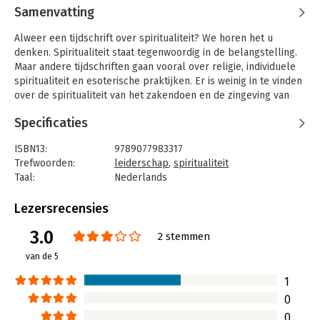
Samenvatting
Alweer een tijdschrift over spiritualiteit? We horen het u
denken. Spiritualiteit staat tegenwoordig in de belangstelling.
Maar andere tijdschriften gaan vooral over religie, individuele
spiritualiteit en esoterische praktijken. Er is weinig in te vinden
over de spiritualiteit van het zakendoen en de zingeving van
het management. 'Business Spiritualiteit Magazine Nyenrode'
Specificaties
wil in die leemte voorzien.
De tweede editie van BSMN gaat over bewust integraal
ISBN13:
9789077983317
leiderschap, de kracht van kwetsbaarheid en over organisaties
Trefwoorden:
leiderschap
,
spiritualiteit
met pit.
Taal:
Nederlands
Bindwijze:
paperback
Aantal pagina's:
54
Lezersrecensies
Uitgever:
Uitgeverij Quist
3.0
Druk:
1
2 stemmen
Verschijningsdatum:
20-3-2008
van de 5
Hoofdrubriek:
Leiderschap
1
Serie:
Business Spiritualiteit Magazine
0
0