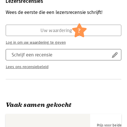
Uitgever:
Gegarandeerd Onregelmatig
Lezersrecensies
Druk:
1
Verschijningsdatum:
4-10-2021
Wees de eerste die een lezersrecensie schrijft!
Hoofdrubriek:
Reizen
?
Uw waardering
Log in om uw waardering te geven
Schrijf een recensie
Lees ons recensiebeleid
Vaak samen gekocht
Prijs voor beide