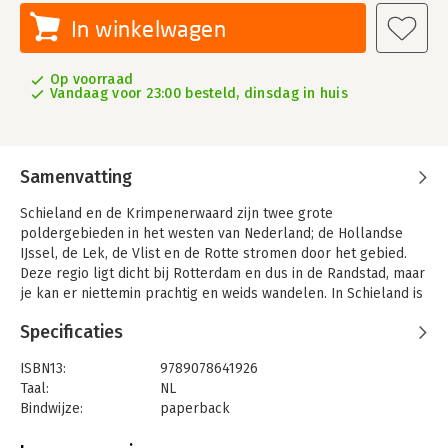
In winkelwagen
Op voorraad
Vandaag voor 23:00 besteld, dinsdag in huis
Samenvatting
Schieland en de Krimpenerwaard zijn twee grote
poldergebieden in het westen van Nederland; de Hollandse
IJssel, de Lek, de Vlist en de Rotte stromen door het gebied.
Deze regio ligt dicht bij Rotterdam en dus in de Randstad, maar
je kan er niettemin prachtig en weids wandelen. In Schieland is
de Rotte vaak dichtbij, het veenriviertje dat de naamgever is
Specificaties
van Rotterdam. De Krimpenerwaard is vooral weids en stil
Hollands boerenland, met tiendwegen, smalle, lange kavels,
ISBN13:
9789078641926
poldersloten: hoe landelijk kan het zijn?
Taal:
NL
Bindwijze:
paperback
Aantal pagina's:
128