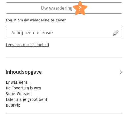
Hoofdrubriek:
Jeugd
Serie:
Woezel & Pip
?
Uw waardering
Log in om uw waardering te geven
Schrijf een recensie
Lees ons recensiebeleid
Inhoudsopgave
Er was eens...
De Tovertuin is weg
SuperWoezel
Later als je groot bent
BuurPip
Lichtjes in de nacht
Ik zie, ik zie, wat jij niet ziet
Pipje-Nooit-Genoeg