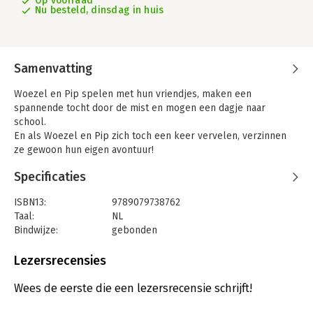
Op voorraad
Nu besteld, dinsdag in huis
Samenvatting
Woezel en Pip spelen met hun vriendjes, maken een
spannende tocht door de mist en mogen een dagje naar
school.
En als Woezel en Pip zich toch een keer vervelen, verzinnen
ze gewoon hun eigen avontuur!
In deze vrolijke voorleesbundel beleven Woezel en Pip
Specificaties
spannende, grappige en ontroerende avonturen. Ga je mee?
ISBN13:
9789079738762
Taal:
NL
Bindwijze:
gebonden
Aantal pagina's:
64
Uitgever:
Volt
Lezersrecensies
Druk:
8
Verschijningsdatum:
15-1-2020
Wees de eerste die een lezersrecensie schrijft!