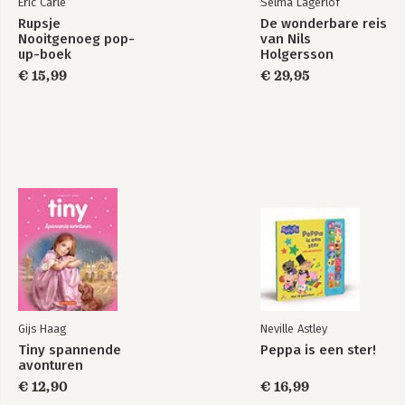
Eric Carle
Selma Lagerlof
Rupsje
De wonderbare reis
Nooitgenoeg pop-
van Nils
up-boek
Holgersson
€ 15,99
€ 29,95
Gijs Haag
Neville Astley
Tiny spannende
Peppa is een ster!
avonturen
€ 12,90
€ 16,99