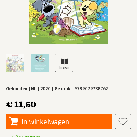
Gebonden
NL
2020
8e druk
9789079738762
€ 11,50
In winkelwagen