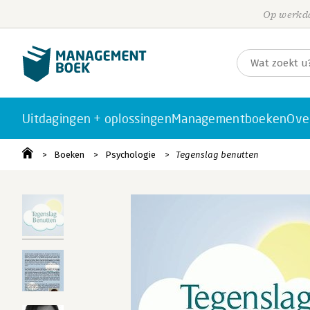
Op werkda
Uitdagingen + oplossingen
Managementboeken
Ove
Boeken
Psychologie
Tegenslag benutten