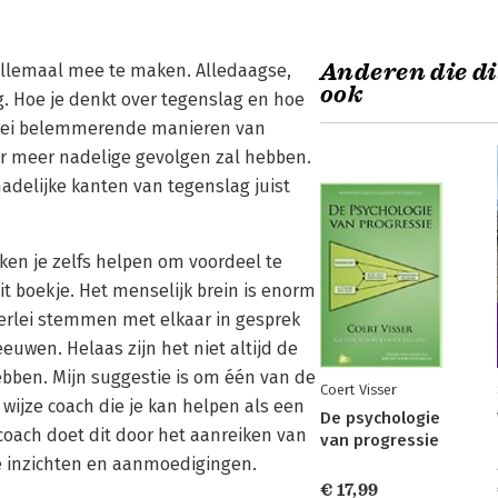
Anderen die di
 allemaal mee te maken. Alledaagse,
ook
g. Hoe je denkt over tegenslag en hoe
erlei belemmerende manieren van
r meer nadelige gevolgen zal hebben.
hadelijke kanten van tegenslag juist
ken je zelfs helpen om voordeel te
it boekje. Het menselijk brein is enorm
lerlei stemmen met elkaar in gesprek
uwen. Helaas zijn het niet altijd de
hebben. Mijn suggestie is om één van de
Coert Visser
wijze coach die je kan helpen als een
De psychologie
coach doet dit door het aanreiken van
van progressie
e inzichten en aanmoedigingen.
€ 17,99