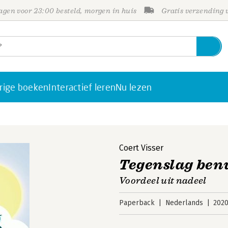
gen voor 23:00 besteld, morgen in huis
Gratis verzending
rige boeken
Interactief leren
Nu lezen
Coert Visser
Tegenslag ben
Voordeel uit nadeel
Paperback
Nederlands
202