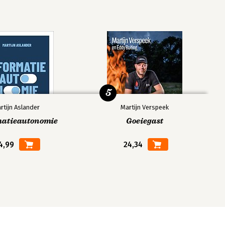
5
rtijn Aslander
Martijn Verspeek
matieautonomie
Goeiegast
4,99
24,34