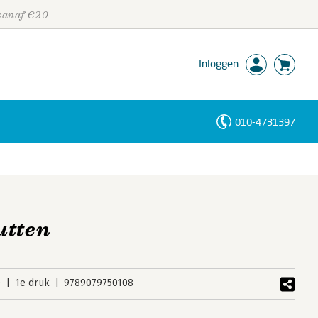
 vanaf €20
Inloggen
010-4731397
Personen
Trefwoorden
utten
0
1e druk
9789079750108