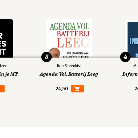
3
4
izen
Ron Steenkist
Ma
in je MT
Agenda Vol, Batterij Leeg
Infor
24,50
2