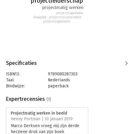
projectleiderschap
brengen!
projectmatig werken
Simpel. Toegankelijk. Toepasbaar.
projectorganisatie
Veel plezier bij het je eigen maken van een methode van
draagvlak
projectdocumentatie
projectorganisatie
werken die je succes kan brengen.
Specificaties
ISBN13:
9789080287303
Taal:
Nederlands
Bindwijze:
paperback
Aantal pagina's:
132
Uitgever:
Derksen, M.N. (Búbotrain)
Expertrecensies
(1)
Druk:
3
Hoofdrubriek:
Projectmanagement
Projectmatig werken in beeld
Henny Portman | 10 januari 2019
Marco Derksen vroeg mij zijn derde
herziene druk van zijn boek