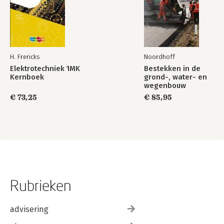
Verdieping B: DEMING CIRCLE
Verdieping C: DRAAGVLAK
Verdieping D: DUIVELSDRIEHOEK
Verdieping E: MARGE, SPELLING en KRITIEKE PAD
Verdieping F: EFFECTIEF versus EFFICIËNT
Verdieping G: SCHATTEN, RAMEN en BEGROTEN
H. Frericks
Noordhoff
Verdieping H: LIJNORGANISATIE
Elektrotechniek 1MK
Bestekken in de
Verdieping I: CONFLICTEN
Kernboek
grond-, water- en
wegenbouw
€ 73,25
€ 85,95
Rubrieken
advisering