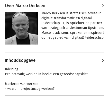
Over Marco Derksen
Marco Derksen is strategisch adviseur 
digitale transformatie en digitaal 
leiderschap. Hij is oprichter en partner 
van strategisch adviesbureau Upstream. 
Marco is adviseur, spreker en inspireert 
op het gebied van (digitaal) leiderschap 
bij digitale transformatie.

Andere boeken door Marco Derksen
Marco studeerde scheikunde in de jaren 
negentig en stapte na een loopbaan als 
Inhoudsopgave
wetenschappelijk medewerker over 
naar de wereld van marketing en 
Inleiding
communicatie. Hij richtte het 
Projectmatig werken in beeld: een gereedschapskist
toonaangevende online platform 
Marketingfacts op.

Manieren van werken
- waarom projectmatig werken?
In 2005 begon hij voor zichzelf met 
Probleem, idee of onderzoeksvraag
Upstream. Dit bedrijf transformeerde 
Soorten projecten
hij in 2013 tot netwerkorganisatie. Hij 
Projectcriteria
heeft inmiddels ruim twintig jaar 
-een aantal personen, die tijdelijk gaan samenwerken