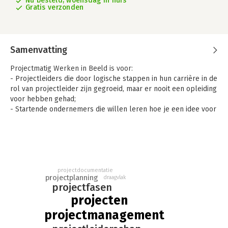
Nu besteld, woensdag in huis
Gratis verzonden
Samenvatting
Projectmatig Werken in Beeld is voor:
- Projectleiders die door logische stappen in hun carrière in de
rol van projectleider zijn gegroeid, maar er nooit een opleiding
voor hebben gehad;
- Startende ondernemers die willen leren hoe je een idee voor
een bedrijf echt van het lanceerplatform afkrijgt, door het
gebruiken van de methode van Projectmatig Werken (en
praktisch veel beter dan zo’n standaard-invul-
ondernemingsplan);
- Iedereen die een droom heeft en deze eindelijk eens wil gaan
realiseren door het inzetten van de methode van Projectmatig
projectdocumentatie
projectplanning
draagvlak
Werken.
projectfasen
projecten
Dit boek beschrijft op een toegankelijke en vooral praktische
manier de methode van Projectmatig Werken. Een methode
projectmanagement
van werken die een nog ruw idee succesvol naar realisatie kan