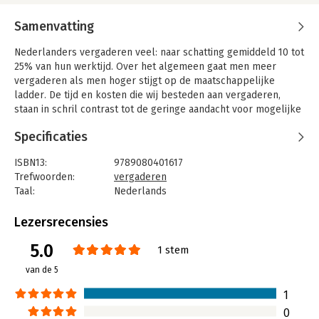
Samenvatting
Nederlanders vergaderen veel: naar schatting gemiddeld 10 tot
25% van hun werktijd. Over het algemeen gaat men meer
vergaderen als men hoger stijgt op de maatschappelijke
ladder. De tijd en kosten die wij besteden aan vergaderen,
staan in schril contrast tot de geringe aandacht voor mogelijke
verbeteringen en besparingen. Vaak hoort men de klacht dat
Specificaties
vergaderingen saai en inefficiënt zijn. Ze kunnen echter ook
slagvaardig en inspirerend zijn.
ISBN13:
9789080401617
De 'Vergaderwijzer' is beknopt, praktisch en handzaam.
Trefwoorden:
vergaderen
Hiermee heeft u de oplossing van vele vergaderproblemen
Taal:
Nederlands
binnen handbereik. Ook op de moeilijkste vergadermomenten.
Bindwijze:
ringband
Aantal pagina's:
86
Lezersrecensies
Dr. Wilbert van Vree promoveerde in 1994 op het boek
Uitgever:
Vergaderkundig Bureau van Vree
'Nederland als vergaderland'. Voor de Engelse bewerking
5.0
Druk:
5
1 stem
'Meetings, Manners en Civilization, the Development of Modern
Verschijningsdatum:
1-7-2009
van de 5
Meeting Behaviour' kreeg hij de Norbert Elias Prijs 2001. Hij is
directeur van Vergaderkundig Bureau Van Vree, het advies- en
Hoofdrubriek:
Persoonlijke effectiviteit
1
trainingsbureau voor het verbeteren van de vergadercultuur
0
binnen organisaties.