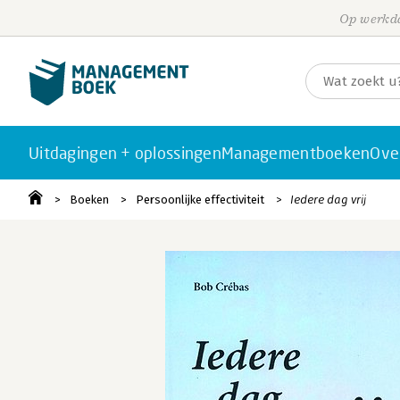
Op werkda
Uitdagingen + oplossingen
Managementboeken
Ove
Boeken
Persoonlijke effectiviteit
Iedere dag vrij