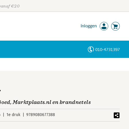
 vanaf €20
Inloggen
010-4731397
Personen
Trefwoorden
j
Goed, Marktplaats.nl en brandnetels
6
1e druk
9789080677388