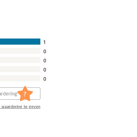
1
0
0
0
0
?
rdering
 waardering te geven