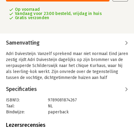
Op voorraad
Vandaag voor 23:00 besteld, vrijdag in huis
Gratis verzonden
Samenvatting
Adri Duivesteijn. Vanzelf sprekend maar niet normaal Eind jaren
zestig rijdt Adri Duivesteijn dagelijks op zijn brommer van de
verpauperde Schilderswijk naar het chique Kurhaus, waar hij
als leerling-kok werkt. Zijn onvrede over de tegenstelling
tussen de vochtige, dichtgetimmerde huizen aan half
opgebroken straten in zijn eigen wijk op ‘het veen’ en de
Specificaties
royale herenhuizen aan lommerrijke lanen op ‘het zand’ groeit
uit tot woede. Hij besluit, amper achttien jaar oud, de
ISBN13:
9789081874267
misstanden die hij in de oude volksbuurten signaleert te
Taal:
NL
bestrijden.
Bindwijze:
paperback
Dit boek gaat over een activist en raadslid die agendeert; over
Aantal pagina's:
408
een wethouder die de vastgelopen stadsvernieuwing in Den
Uitgever:
Peanutsch/ The Peuleschil Publisher
Lezersrecensies
Haag vlottrekt en een even stoutmoedig als briljant plan voor
Druk:
1