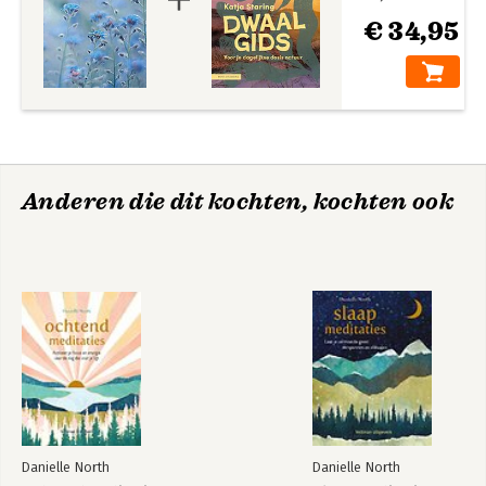
werkwijze te omschrijven. Zij geeft ook workshops in deze
€ 34,95
non-duale, hartverwarmende manier van leven en werken, die
eenvoudig en voor iedereen toegankelijk is. Zie www.evawolf.nl
Eva leeft met zichzelf in Amsterdam, is moeder van drie
kinderen en enthousiaste oma van zes kleinkinderen.
Anderen die dit kochten, kochten ook
Danielle North
Danielle North