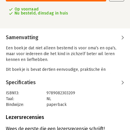
Op voorraad
Nu besteld, dinsdag in huis
Samenvatting
Een boekje dat niet alleen bestemd is voor oma’s en opa’s,
maar voor iedereen die het kind in zichzelf beter wil leren
kennen en liefhebben.
Dit boekje is bevat dertien eenvoudige, praktische én
diepgaande tips om oma’s en opa’s te ondersteunen in de
belangrijke bijdrage die zij leveren aan de opvoeding van hun
Specificaties
kleinkinderen. Het is ontstaan vanuit Eva’s eigen ervaring als
oma met haar zes kleinkinderen, die toen tussen de zes en
ISBN13:
9789082303209
twaalf jaar oud waren. Ze heeft daarbij geput uit alles wat zij in
Taal:
NL
de loop van haar leven geleerd heeft als moeder, docent,
Bindwijze:
paperback
therapeut en meditatieleraar.
Uitgever:
Eva Wolf
Druk:
1
Lezersrecensies
Elke tip wordt eerst in een wijsheidstegeltje samengevat en
Verschijningsdatum:
19-8-2019
dan volgt een korte toelichting aan de hand van voorbeelden
Wees de eerste die een lezersrecensie schrijft!