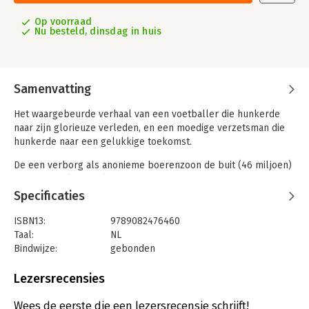
Op voorraad
Nu besteld, dinsdag in huis
Samenvatting
Het waargebeurde verhaal van een voetballer die hunkerde
naar zijn glorieuze verleden, en een moedige verzetsman die
hunkerde naar een gelukkige toekomst.
De een verborg als anonieme boerenzoon de buit (46 miljoen)
van een bankoverval in zijn hooiberg. Hij werd door de nazi’s
opgepakt en was sindsdien spoorloos.
Specificaties
De ander werd in heel Duitsland geadoreerd, scoorde meer
dan 400 competitiedoelpunten en was aanvoerder van het
ISBN13:
9789082476460
nationale voetbalelftal. Er werd bij leven een boek over hem
Taal:
NL
geschreven en zelfs een film over hem gemaakt.
Bindwijze:
gebonden
Hun levens kruisten elkaar onder apocalyptische
Aantal pagina's:
96
omstandigheden in een Duits concentratiekamp.
Uitgever:
Uitgeverij Achtbaan
Lezersrecensies
Druk:
1
De verzetsman en de voetbalheld is een logisch vervolg op de
Verschijningsdatum:
28-3-2023
Wees de eerste die een lezersrecensie schrijft!