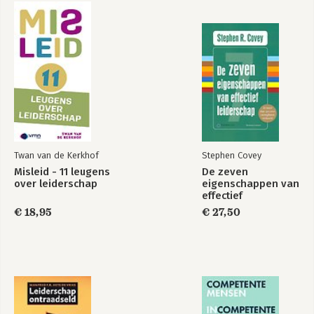
-A Day in Silence along the Umfelozi River - Boy van Droffelaar
-Listening is the New Leading - Turid Mastenbroek
-Reinventing the Way We Cooperate - Philip Lomans
Psychologie voor
Macht!
Managers
-Epilogue - Twan van de Kerkhof
Sources of Inspiration
Bekijk alle boeken
Twan van de Kerkhof
Stephen Covey
Misleid - 11 leugens
De zeven
over leiderschap
eigenschappen van
effectief
leiderschap
€ 18,95
€ 27,50