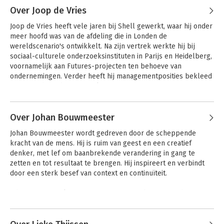
Kerkhof
Over Joop de Vries
Joop de Vries heeft vele jaren bij Shell gewerkt, waar hij onder 
meer hoofd was van de afdeling die in Londen de 
wereldscenario's ontwikkelt. Na zijn vertrek werkte hij bij 
sociaal-culturele onderzoeksinstituten in Parijs en Heidelberg, 
voornamelijk aan Futures-projecten ten behoeve van 
ondernemingen. Verder heeft hij managementposities bekleed 
in research, trading en marketing.
Andere boeken door Joop de Vries
Over Johan Bouwmeester
Misleid - 11 leugens
Misleid - 11 leugens
Johan Bouwmeester wordt gedreven door de scheppende 
over leiderschap
over leiderschap
kracht van de mens. Hij is ruim van geest en een creatief 
denker, met lef om baanbrekende verandering in gang te 
zetten en tot resultaat te brengen. Hij inspireert en verbindt 
door een sterk besef van context en continuïteit.

Bekijk alle boeken
Johan is een sterke sparringpartner voor bestuur en hoger 
management. Hij is een zeer ervaren lijn-, project en 
Andere boeken door Johan
programmamanager en heeft op topposities gewerkt binnen 
de gemeente Almere. Naast zijn werkzaamheden voor de 