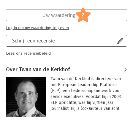
?
Uw waardering
Log in om uw waardering te geven
Schrijf een recensie
Lees ons recensiebeleid
Over Twan van de Kerkhof
Twan van de Kerkhof is directeur van 
het European Leadership Platform 
(ELP), een leiderschapsnetwerk voor 
senior executives. Voordat hij in 2003 
ELP oprichtte, was hij vijftien jaar 
journalist. Hij is (co-)auteur van acht 
leiderschapsboeken. Behalve voor 
leiderschap heeft Twan een passie voor 
Andere boeken door Twan van de
lekker eten en goede wijn.