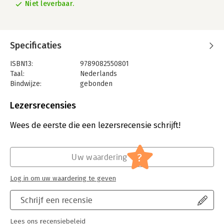
Niet leverbaar.
Specificaties
ISBN13:
9789082550801
Taal:
Nederlands
Bindwijze:
gebonden
Aantal pagina's:
136
Uitgever:
Pumbo
Lezersrecensies
Druk:
1
Verschijningsdatum:
14-11-2017
Wees de eerste die een lezersrecensie schrijft!
Hoofdrubriek:
Algemeen management
Serie:
Business Intelligence voor Managers
?
Uw waardering
Log in om uw waardering te geven
Schrijf een recensie
Lees ons recensiebeleid