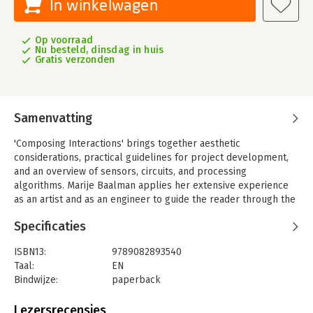
In winkelwagen
Op voorraad
Nu besteld, dinsdag in huis
Gratis verzonden
Samenvatting
'Composing Interactions' brings together aesthetic
considerations, practical guidelines for project development,
and an overview of sensors, circuits, and processing
algorithms. Marije Baalman applies her extensive experience
as an artist and as an engineer to guide the reader through the
creation process of interactive digital artworks. She elaborates
Specificaties
on different techniques for creating meaningful interactions
and presents detailed case studies of a range of artistic work
ISBN13:
9789082893540
from the field to illustrate the techniques in practice.
Taal:
EN
Bindwijze:
paperback
Aantal pagina's:
608
Uitgever:
V2_ Publishing
Lezersrecensies