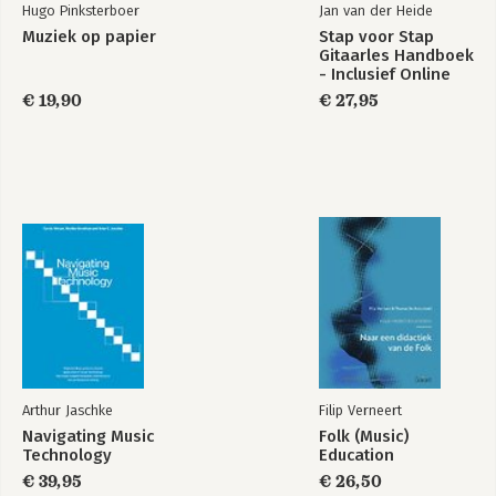
Hugo Pinksterboer
Jan van der Heide
Muziek op papier
Stap voor Stap
Gitaarles Handboek
- Inclusief Online
Videos & Streaming
€ 19,90
€ 27,95
Samples
Arthur Jaschke
Filip Verneert
Navigating Music
Folk (Music)
Technology
Education
€ 39,95
€ 26,50