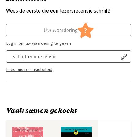
Druk:
1
Verschijningsdatum:
11-7-2022
Wees de eerste die een lezersrecensie schrijft!
Hoofdrubriek:
Kunst en cultuur
?
Uw waardering
Log in om uw waardering te geven
Schrijf een recensie
Lees ons recensiebeleid
Vaak samen gekocht