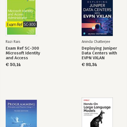
Razi Rais
Aninda Chatterjee
Exam Ref SC-300
Deploying Juniper
Microsoft Identity
Data Centers with
and Access
EVPN VXLAN
Administrator
€ 50,14
€ 93,34