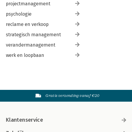
projectmanagement
psychologie
reclame en verkoop
strategisch management
verandermanagement
werk en loopbaan
Gratis verzending vanaf €20
Klantenservice