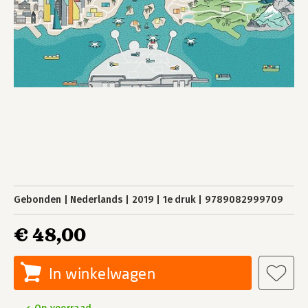
Gebonden
Nederlands
2019
1e druk
9789082999709
€ 48,00
In winkelwagen