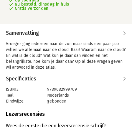
Op voorraad
Nu besteld, dinsdag in huis
Gratis verzonden
Samenvatting
Vroeger ging iedereen naar de zon maar sinds een paar jaar
willen we allemaal naar de cloud. Raar! Waarom naar de cloud?
En wat is de cloud? Wat kun je daar dan vinden en het
belangrijkste: hoe kom je daar dan? Op al deze vragen geven
wij antwoord in deze atlas.
De Atlas gaat over de wereld van UDI; deze wereld heeft 3
Specificaties
continenten: Use City, Development Island en Integration
Harbour.
ISBN13:
9789082999709
In Use City vind je kant-en-klare applicaties. Een bezoek aan
Taal:
Nederlands
Use City is een tocht langs winkels op zoek naar de meest
Bindwijze:
gebonden
geschikte applicaties.
Aantal pagina's:
40
Op Development Island kun je een applicatie (laten) maken.
Uitgever:
Pumbo.nl
Lezersrecensies
Op een ambachtelijke en soms gevaarlijke manier in de
Druk:
1
Traditional Mountains maar ook op een eenvoudigere manier
Verschijningsdatum:
23-4-2019
Wees de eerste die een lezersrecensie schrijft!
door Citizen Developers op Citizen Beach.