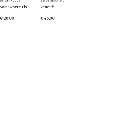
Els van Roode
Serge Simonart
Somewhere Els
Venetië
€ 20,00
€ 45,00