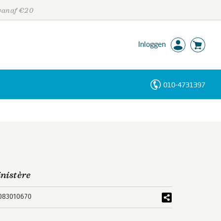
 vanaf €20
Inloggen
010-4731397
Personen
Trefwoorden
inistère
083010670