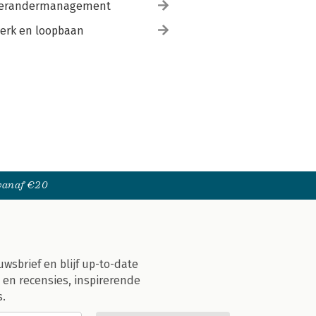
erandermanagement
erk en loopbaan
 vanaf €20
uwsbrief en blijf up-to-date
 en recensies, inspirerende
s.