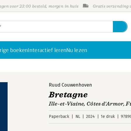
gen voor 23:00 besteld, morgen in huis
Gratis verzending
rige boeken
Interactief leren
Nu lezen
Ruud Couwenhoven
Bretagne
Ille-et-Viaine, Côtes d'Armor, F
Paperback
NL
2024
1e druk
9789