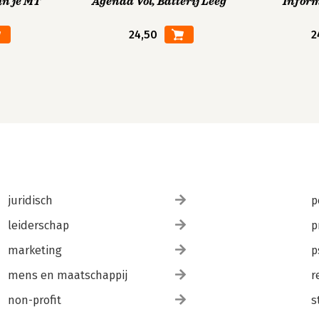
in je MT
Agenda Vol, Batterij Leeg
Infor
24,50
2
juridisch
p
leiderschap
p
marketing
p
mens en maatschappij
r
non-profit
s