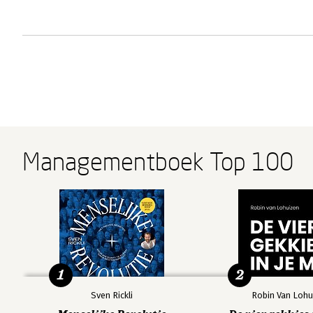
Managementboek Top 100
1
2
Sven Rickli
Robin Van Lohu