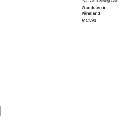
Paul van Bodengraven
Wandelen in
Värmland
€ 17,95
n