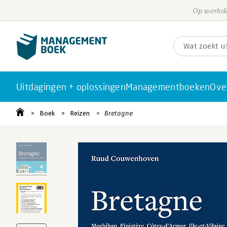
Op werkda
Uitdagingen + oplossingen
Managementboeken
Ove
Boek
Reizen
Bretagne