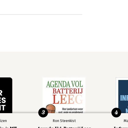
3
4
izen
Ron Steenkist
Ma