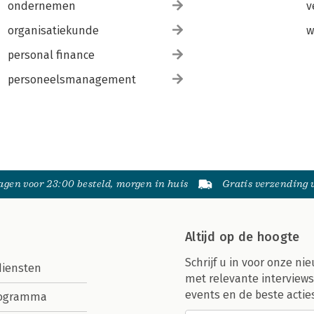
ondernemen
v
organisatiekunde
w
personal finance
personeelsmanagement
gen voor 23:00 besteld, morgen in huis
Gratis verzending
Altijd op de hoogte
Schrijf u in voor onze nie
diensten
met relevante interviews
events en de beste actie
rogramma