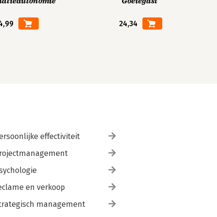
matieautonomie
Goeiegast
4,99
24,34
ersoonlijke effectiviteit
rojectmanagement
sychologie
eclame en verkoop
trategisch management