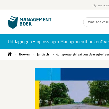
Op werkda
Uitdagingen + oplossingen
Managementboeken
Ove
Boeken
Juridisch
Aansprakelijkheid van de wegbehee