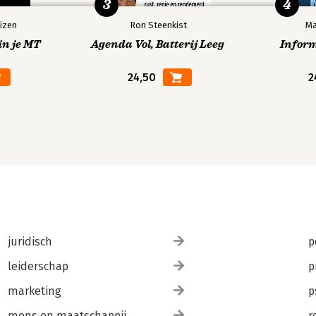
3
4
izen
Ron Steenkist
Ma
in je MT
Agenda Vol, Batterij Leeg
Infor
24,50
2
juridisch
p
leiderschap
p
marketing
p
mens en maatschappij
r