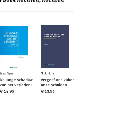
t boek kochten, kochten
Jaap Spier
Nick Huls
De lange schaduw
Vergeef ons vaker
van het verleden?
onze schulden
€ 44,95
€ 43,95