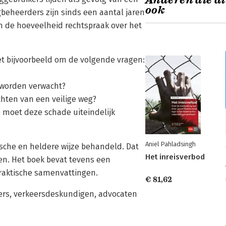
Anderen die di
ook
beheerders zijn sinds een aantal jaren
en de hoeveelheid rechtspraak over het
et bijvoorbeeld om de volgende vragen:
 worden verwacht?
chten van een veilige weg?
e moet deze schade uiteindelijk
Aniel Pahladsingh
ische en heldere wijze behandeld. Dat
Het inreisverbod
ken. Het boek bevat tevens een
praktische samenvattingen.
€ 81,62
ters, verkeersdeskundigen, advocaten