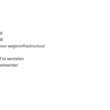
BW
BW
 voor wegeninfrastructuur
f te wentelen
gbeheerder