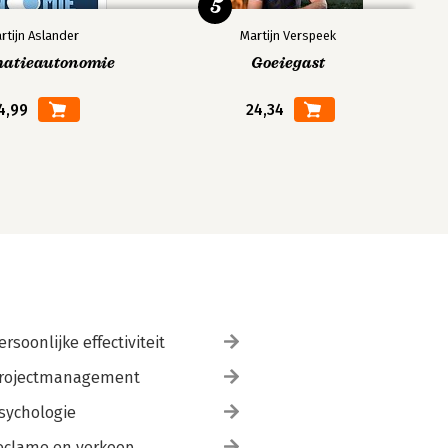
5
rtijn Aslander
Martijn Verspeek
matieautonomie
Goeiegast
4,99
24,34
ersoonlijke effectiviteit
rojectmanagement
sychologie
eclame en verkoop