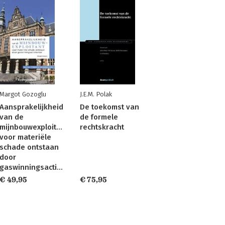
Margot Gozoglu
J.E.M. Polak
Aansprakelijkheid
De toekomst van
van de
de formele
mijnbouwexploitant
rechtskracht
voor materiële
schade ontstaan
door
gaswinningsactiviteiten
€ 49,95
€ 75,95