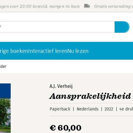
gen voor 23:00 besteld, morgen in huis
Gratis verzending
rige boeken
Interactief leren
Nu lezen
rder
A.J. Verheij
Aansprakelijkheid
Paperback
Nederlands
2022
4e dru
€ 60,00