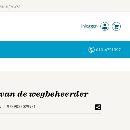
 vanaf €20
Inloggen
010-4731397
Personen
Trefwoorden
 van de wegbeheerder
k
9789083029931