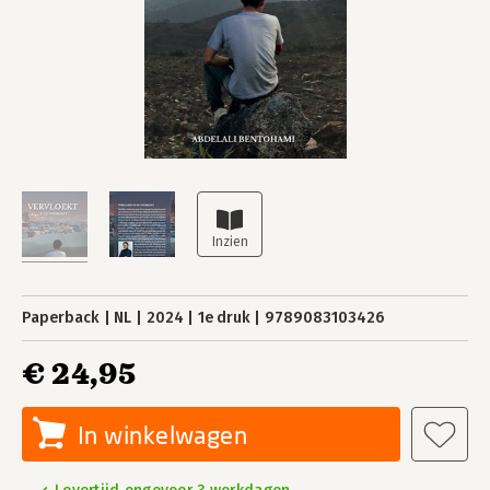
Paperback
NL
2024
1e druk
9789083103426
€ 24,95
In winkelwagen