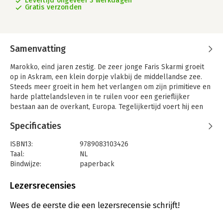
Levertijd ongeveer 3 werkdagen
Gratis verzonden
Samenvatting
Marokko, eind jaren zestig. De zeer jonge Faris Skarmi groeit
op in Askram, een klein dorpje vlakbij de middellandse zee.
Steeds meer groeit in hem het verlangen om zijn primitieve en
harde plattelandsleven in te ruilen voor een gerieflijker
bestaan aan de overkant, Europa. Tegelijkertijd voert hij een
innerlijke strijd rond dat verlangen. Door aanhoudende droogte
Specificaties
en nog diepere armoede wordt een aftocht onvermijdelijk. Hij
vertrekt via een tussenstop in Tanger naar Barcelona, waar hij
ISBN13:
9789083103426
aan de slag gaat als hulpje in de bouw. Het leven in Europa
Taal:
NL
valt hem zwaar. De hooggespannen verwachtingen worden niet
Bindwijze:
paperback
ingelost en het gemis van zijn vaderland en dierbaren hakt
Aantal pagina's:
272
erin. Hij keert terug naar zijn geliefde Askram, maar ditmaal zal
Uitgever:
Bento Uitgevers
Lezersrecensies
hij Askram op een zeer wrede manier beleven. Vervloekt is de
Druk:
1
overkant is gebaseerd op het leven van de vader van de
Verschijningsdatum:
30-1-2024
Wees de eerste die een lezersrecensie schrijft!
schrijver.