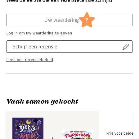
Wees de eerste die een lezersrecensie schrijft!
Krieger. Dit boek is het resultaat van het werk van Zwarte
vrouwelijke en non-binaire schrijvers, illustratoren en
Hoofdrubriek:
Jeugd
redacteuren.
?
Uw waardering
Log in om uw waardering te geven
Schrijf een recensie
Lees ons recensiebeleid
Vaak samen gekocht
Prijs voor beide