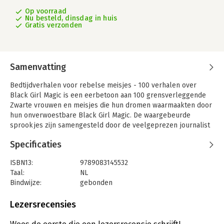
Op voorraad
Nu besteld, dinsdag in huis
Gratis verzonden
Samenvatting
Bedtijdverhalen voor rebelse meisjes - 100 verhalen over
Black Girl Magic is een eerbetoon aan 100 grensverleggende
Zwarte vrouwen en meisjes die hun dromen waarmaakten door
hun onverwoestbare Black Girl Magic. De waargebeurde
sprookjes zijn samengesteld door de veelgeprezen journalist
Lily Workneh en het voorwoord komt van CaShawn Thompson,
Specificaties
het brein achter de #BlackGirlMagic-beweging. ROSE stories
voegde daarnaast 10 inspirerende vrouwen toe!
ISBN13:
9789083145532
Dit boek is een leerzame reis door de tijd waarin hedendaagse
Taal:
NL
helden als tennisser Naomi Osaka en astronaut Jeanettte Epps
Bindwijze:
gebonden
worden afgewisseld met historische helden als piloot Bessie
Aantal pagina's:
240
Coleman en keizer Taytu Betul. En niet te vergeten de helden
Uitgever:
ROSE stories
Lezersrecensies
van eigen bodem als politicus Sylvana Simons, arts Sophie
Druk:
1
Redmond, journalist Natasja Gibbs en spokenwordartiest Zaïre
Verschijningsdatum:
11-10-2021