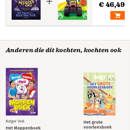
€ 46,49
Anderen die dit kochten, kochten ook
Rutger Vink
Het grote
voorleesboek
Het Moppenboek