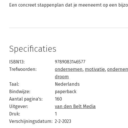
Een concreet stappenplan dat je meeneemt op een bijzon
Specificaties
ISBN13:
9789083146577
Trefwoorden:
ondernemen
,
motivatie
,
ondernem
droom
Taal:
Nederlands
Bindwijze:
paperback
Aantal pagina's:
160
Uitgever:
van den Belt Media
Druk:
1
Verschijningsdatum:
2-2-2023