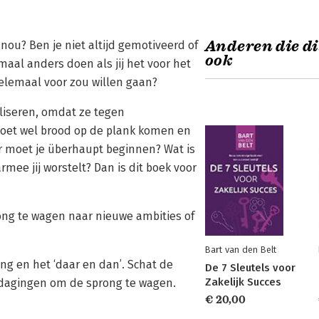
Anderen die di
 nou? Ben je niet altijd gemotiveerd of
ook
maal anders doen als jij het voor het
helemaal voor zou willen gaan?
liseren, omdat ze tegen
oet wel brood op de plank komen en
r moet je überhaupt beginnen? Wat is
rmee jij worstelt? Dan is dit boek voor
ong te wagen naar nieuwe ambities of
Bart van den Belt
hting en het ‘daar en dan’. Schat de
De 7 Sleutels voor
Zakelijk Succes
uitdagingen om de sprong te wagen.
€ 20,00