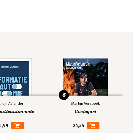
5
rtijn Aslander
Martijn Verspeek
matieautonomie
Goeiegast
4,99
24,34