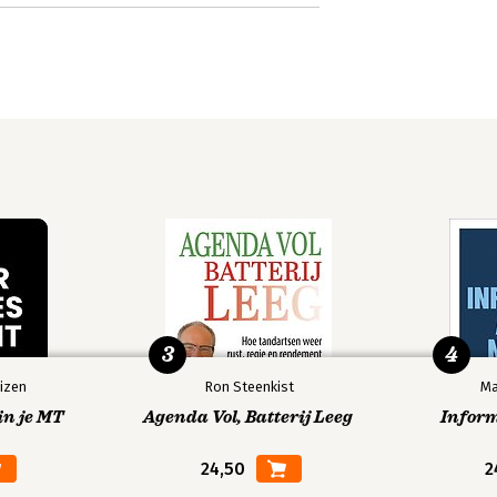
3
4
izen
Ron Steenkist
Ma
in je MT
Agenda Vol, Batterij Leeg
Infor
24,50
2