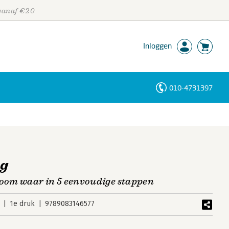
 vanaf €20
Inloggen
010-4731397
Personen
Trefwoorden
ng
om waar in 5 eenvoudige stappen
1e druk
9789083146577