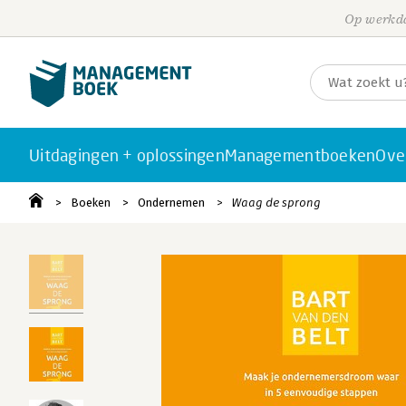
Op werkda
Uitdagingen + oplossingen
Managementboeken
Ove
Boeken
Ondernemen
Waag de sprong