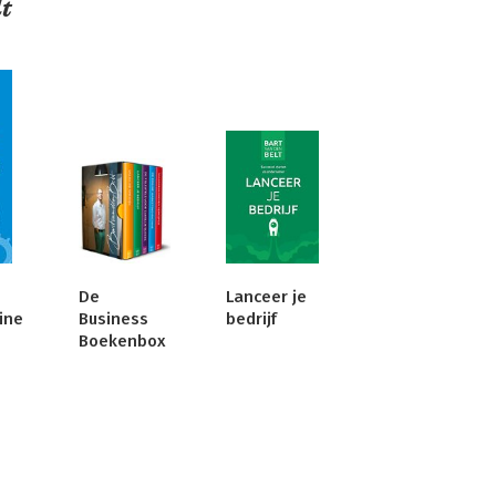
t
De
Lanceer je
ine
Business
bedrijf
Boekenbox