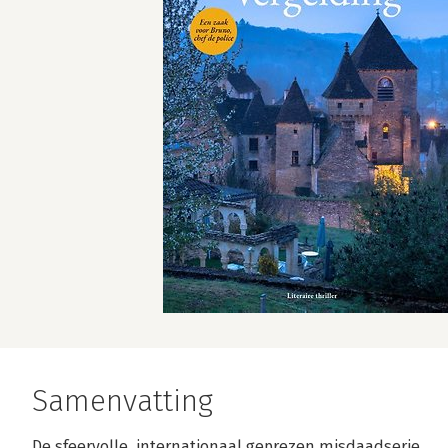
Samenvatting
De sfeervolle, internationaal geprezen misdaadserie