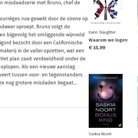
zen misdaadserie met Bruno, chef de
ourrèges ruw gewekt door de sirene op
andweer oproept. Bruno volgt de
Karin Slaughter
t en bijgevolg het omliggende wijnveld
Waarom we logen
rigord bezocht door een Californische
€ 15,99
akerij in de vallei opzetten, wat een
. Het plan zaait verdeeldheid onder de
 oplopen. Als een nieuwe aanslag
veert tussen voor- en tegenstanders
eze nog grotere misdaden begaat…
Saskia Noort