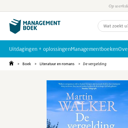
Op werkda
Uitdagingen + oplossingen
Managementboeken
Ove
Boek
Literatuur en romans
De vergelding