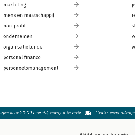
marketing
p
mens en maatschappij
r
non-profit
s
ondernemen
v
organisatiekunde
w
personal finance
personeelsmanagement
gen voor 23:00 besteld, morgen in huis
Gratis verzending