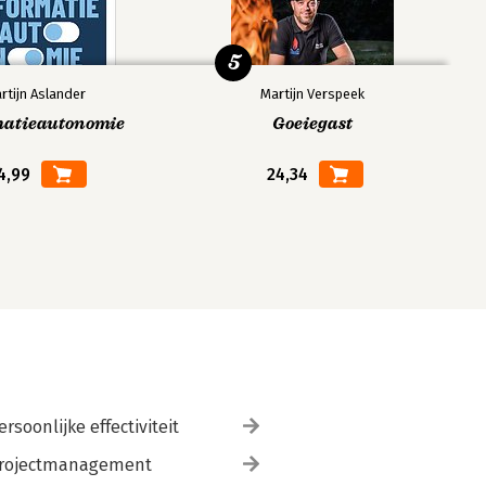
5
rtijn Aslander
Martijn Verspeek
matieautonomie
Goeiegast
4,99
24,34
ersoonlijke effectiviteit
rojectmanagement