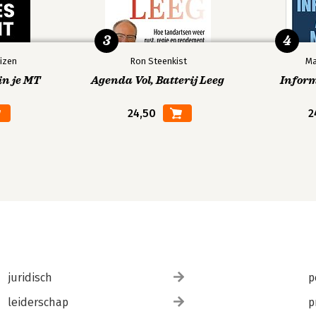
3
4
izen
Ron Steenkist
Ma
in je MT
Agenda Vol, Batterij Leeg
Infor
24,50
2
juridisch
p
leiderschap
p