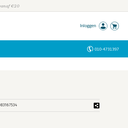
 vanaf €20
Inloggen
010-4731397
Personen
Trefwoorden
083167534