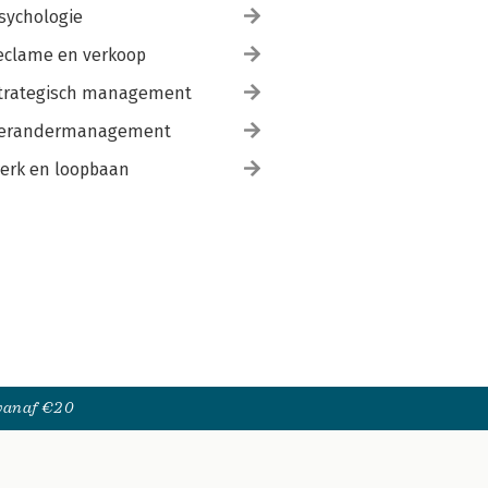
sychologie
eclame en verkoop
trategisch management
erandermanagement
erk en loopbaan
 vanaf €20