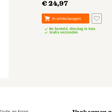
€ 24,97
In winkelwagen
Nu besteld, dinsdag in huis
Gratis verzonden
Vaak samen g
t Oude, en Koran…