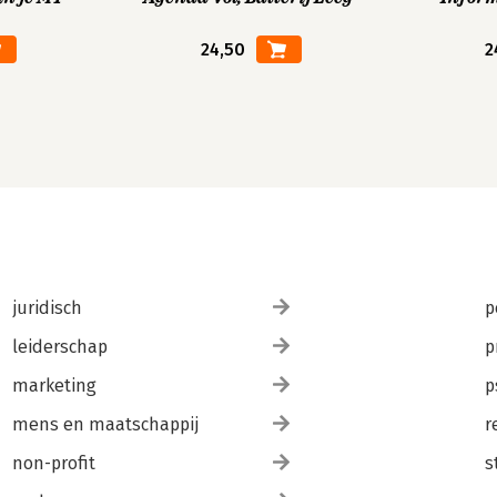
24,50
2
juridisch
p
leiderschap
p
marketing
p
mens en maatschappij
r
non-profit
s