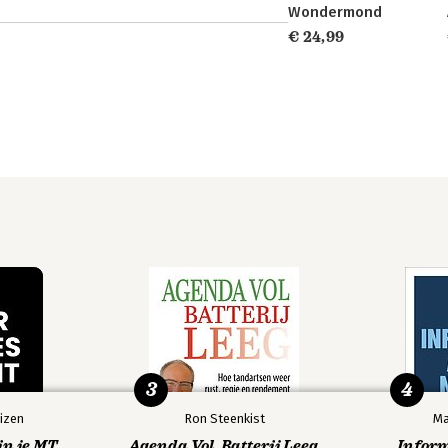
Wondermond
€ 24,99
3
4
izen
Ron Steenkist
Ma
in je MT
Agenda Vol, Batterij Leeg
Infor