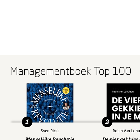
Managementboek Top 100
1
2
Sven Rickli
Robin Van Lohu
Menselijke Revolutie
De vier gekkies 