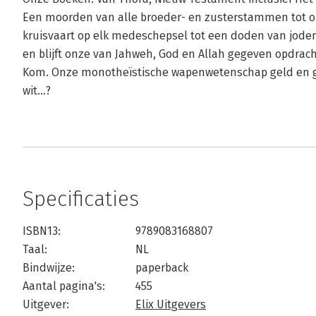
Een moorden van alle broeder- en zusterstammen tot op 
kruisvaart op elk medeschepsel tot een doden van joden, 
en blijft onze van Jahweh, God en Allah gegeven opdrach
Kom. Onze monotheïstische wapenwetenschap geld en g
wit…?
Specificaties
ISBN13:
9789083168807
Taal:
NL
Bindwijze:
paperback
Aantal pagina's:
455
Uitgever:
Elix Uitgevers