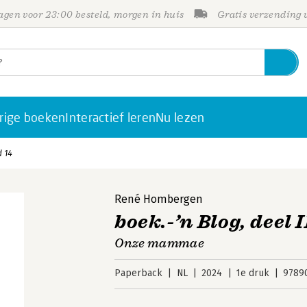
gen voor 23:00 besteld, morgen in huis
Gratis verzending
rige boeken
Interactief leren
Nu lezen
d 14
René Hombergen
boek.-’n Blog, deel I
Onze mammae
Paperback
NL
2024
1e druk
9789