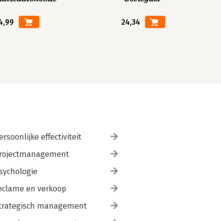
4,99
24,34
ersoonlijke effectiviteit
rojectmanagement
sychologie
eclame en verkoop
trategisch management