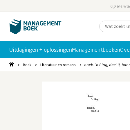
Op werkda
Uitdagingen + oplossingen
Managementboeken
Ove
Boek
Literatuur en romans
boek.-’n Blog, deel II, ban