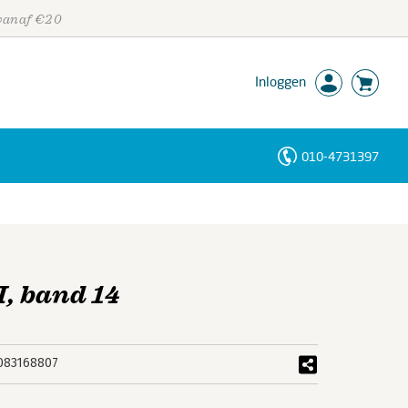
 vanaf €20
Inloggen
010-4731397
Personen
Trefwoorden
I, band 14
083168807