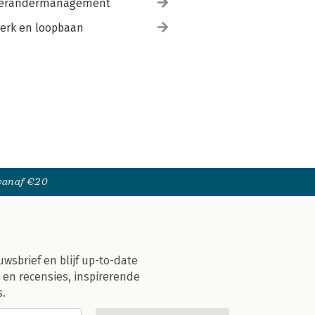
erandermanagement
erk en loopbaan
 vanaf €20
uwsbrief en blijf up-to-date
 en recensies, inspirerende
s.