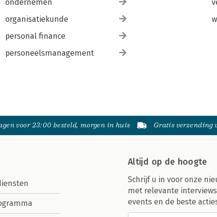
ondernemen
v
organisatiekunde
w
personal finance
personeelsmanagement
gen voor 23:00 besteld, morgen in huis
Gratis verzending
Altijd op de hoogte
Schrijf u in voor onze nie
diensten
met relevante interviews
events en de beste actie
rogramma