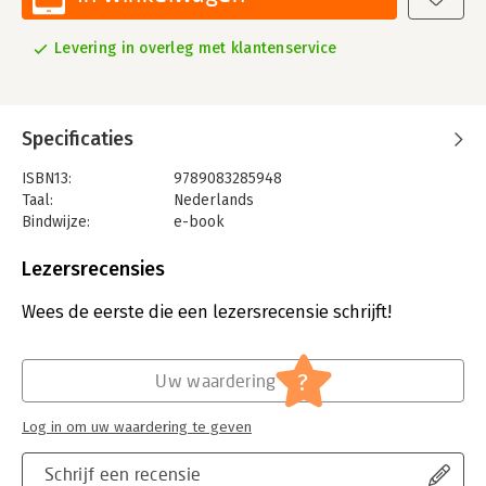
Levering in overleg met klantenservice
Specificaties
ISBN13:
9789083285948
Taal:
Nederlands
Bindwijze:
e-book
Beveiliging:
none
Bestandsformaat:
overig
Lezersrecensies
Uitgever:
Academic Store
Hoofdrubriek:
Economie
Wees de eerste die een lezersrecensie schrijft!
?
Uw waardering
Log in om uw waardering te geven
Schrijf een recensie