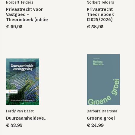
Norbert Telders
Norbert Telders
Privaatrecht voor
Privaatrecht
Vastgoed -
Theorieboek
Theorieboek (editie
(2025/2026)
2023/2024)
€ 69,95
€ 58,95
Ferdy van Beest
Barbara Baarsma
Duurzaamheidsverslaggeving
Groene groei
€ 43,95
€ 24,99