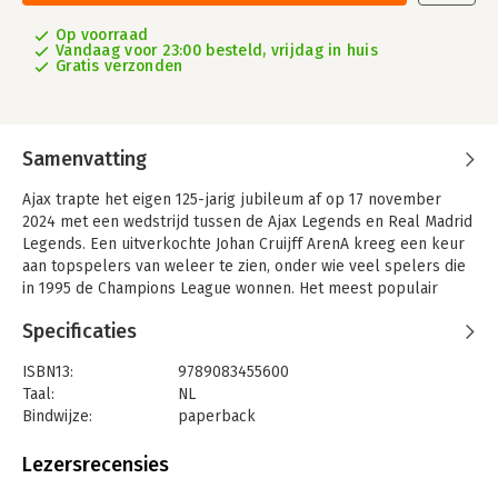
Op voorraad
Vandaag voor 23:00 besteld, vrijdag in huis
Gratis verzonden
Samenvatting
Ajax trapte het eigen 125-jarig jubileum af op 17 november
2024 met een wedstrijd tussen de Ajax Legends en Real Madrid
Legends. Een uitverkochte Johan Cruijff ArenA kreeg een keur
aan topspelers van weleer te zien, onder wie veel spelers die
in 1995 de Champions League wonnen. Het meest populair
waren niet de spelers die geboren waren in Amsterdam of die
Specificaties
de jeugdopleiding hadden doorlopen, maar een Finse jongen
die op 21-jarige leeftijd naar Ajax kwam en langzaam maar
ISBN13:
9789083455600
voorgoed de supportersharten veroverde: Jari Olavi Litmanen.
Taal:
NL
Met Ajax won Litmanen in negen jaar tijd (1992-1999 en 2002-
Bindwijze:
paperback
2004) vijf landtitels, drie KNVB-bekers, drie Nederlandse Super
Aantal pagina's:
256
Cups, de UEFA Champions League, de UEFA Super Cup en de
Uitgever:
Uitgeverij Sauberhaus B.V.
Lezersrecensies
wereldbeker voor clubteams. De aanvallende middenvelder
Druk:
1